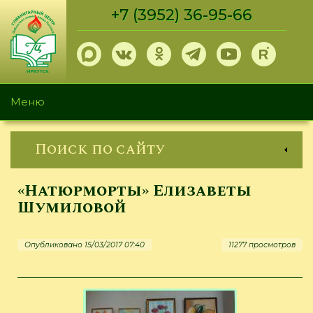
Перейти
+7 (3952) 36-95-66
к
основному
содержанию
Меню
Поиск по сайту
«Натюрморты» Елизаветы
Шумиловой
Опубликовано 15/03/2017 07:40
11277 просмотров