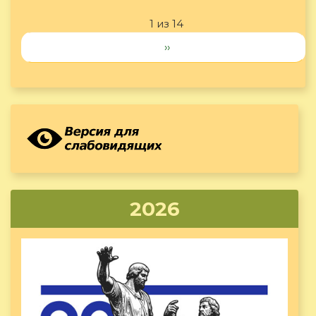
1 из 14
››
2026