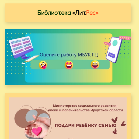
Библиотека
«Лит
Рес»