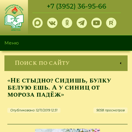
Перейти
+7 (3952) 36-95-66
к
основному
содержанию
Меню
Поиск по сайту
«Не стыдно? Сидишь, булку
белую ешь. А у синиц от
мороза падёж»
Опубликовано 12/11/2019 12:31
9058 просмотров