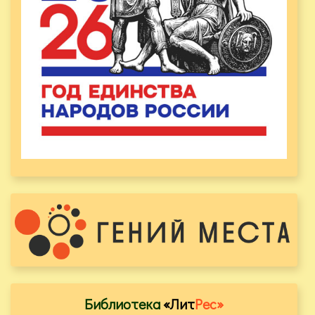
Библиотека
«Лит
Рес»