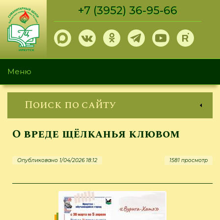
Перейти
+7 (3952) 36-95-66
к
основному
содержанию
Меню
Поиск по сайту
О вреде щёлканья клювом
Опубликовано 1/04/2026 18:12
1581 просмотр