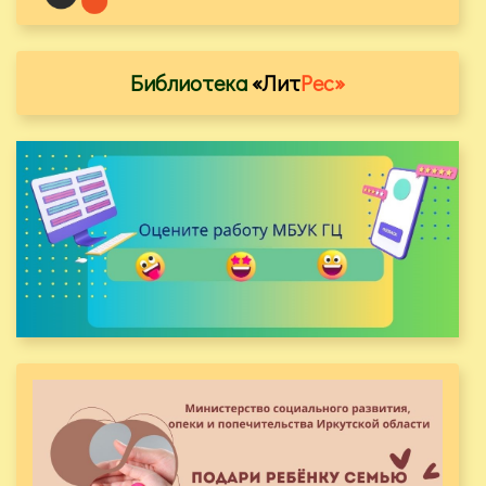
Библиотека
«Лит
Рес»