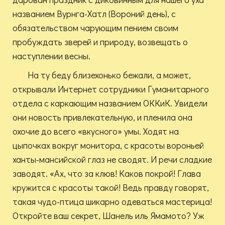
названием Вурнга-Хатл (Вороний день), с
обязательством чарующим пением своим
пробуждать зверей и природу, возвещать о
наступлении весны.
На ту беду близехонько бежали, а может,
открывали Интернет сотрудники Гуманитарного
отдела с каркающим названием ОККиК. Увидели
они новость привлекательную, и пленила она
охочие до всего «вкусного» умы. Ходят на
цыпочках вокруг монитора, с красоты вороньей
ханты-мансийской глаз не сводят. И речи сладкие
заводят. «Ах, что за клюв! Каков покрой! Глава
кружится с красоты такой! Ведь правду говорят,
такая чудо-птица шикарно одеваться мастерица!
Откройте ваш секрет, Шанель иль Ямамото? Уж