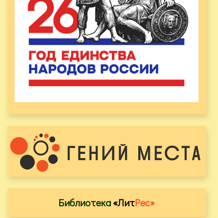
Библиотека
«Лит
Рес»