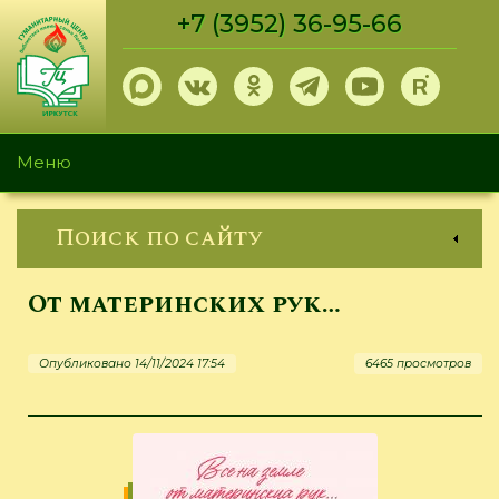
Перейти
+7 (3952) 36-95-66
к
основному
содержанию
Меню
Поиск по сайту
От материнских рук…
Опубликовано 14/11/2024 17:54
6465 просмотров