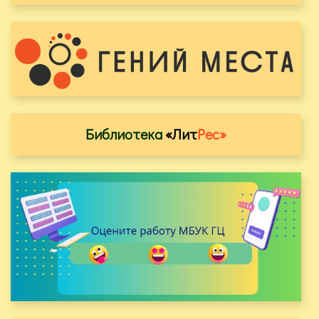
Библиотека
«Лит
Рес»