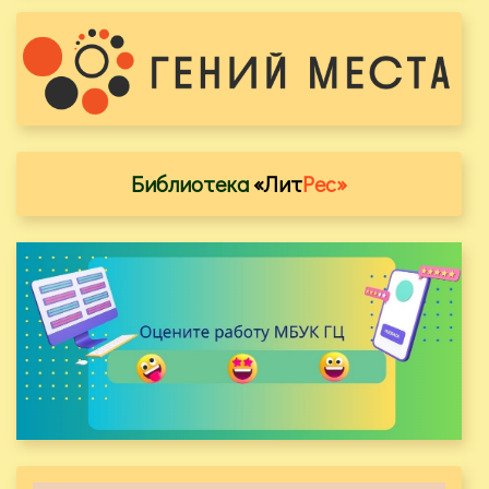
Библиотека
«Лит
Рес»