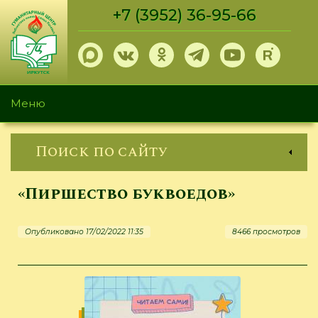
Перейти
+7 (3952) 36-95-66
к
основному
содержанию
Меню
Поиск по сайту
«Пиршество буквоедов»
Опубликовано 17/02/2022 11:35
8466 просмотров