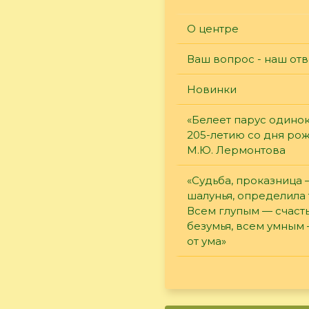
О центре
Ваш вопрос - наш отв
Новинки
«Белеет парус одинок
205-летию со дня ро
М.Ю. Лермонтова
«Судьба, проказница
шалунья, определила 
Всем глупым — счасть
безумья, всем умным
от ума»