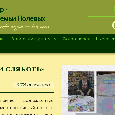
.
р -
семьи Полевых
ество жизни — вот цель.
ки
Родителям и учителям
Фотогалерея
Выставк
и слякоть»
9654 просмотра
принёс долгожданную
лице порывистый ветер и
Хорошо пережидать такую