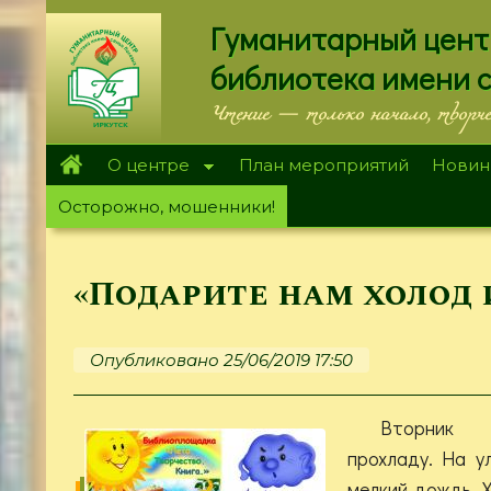
Перейти
Гуманитарный цент
к
основному
библиотека имени 
содержанию
Чтение — только начало, творч
О центре
План мероприятий
Новин
Осторожно, мошенники!
«Подарите нам холод 
Опубликовано 25/06/2019 17:50
Вторник 
прохладу. На у
мелкий дождь. 