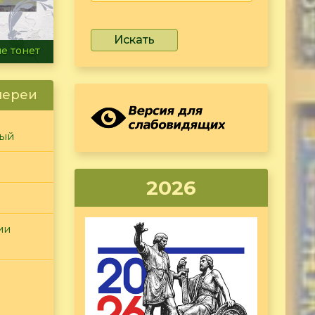
Искать
ammer
лереи
ный
2026
ии