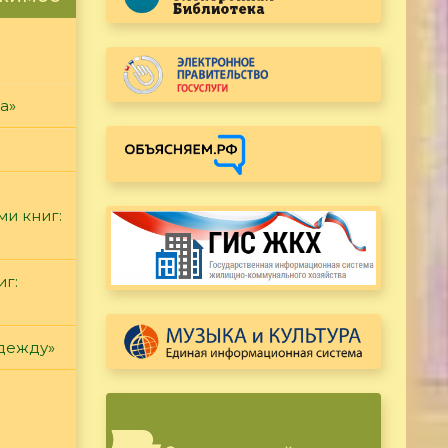
а»
ми книг:
иг:
дежду»