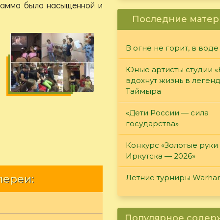
грамма была насыщенной и
Последние матер
В огне не горит, в воде
Юные артисты студии 
вдохнут жизнь в леген
Таймыра
«Дети России — сила
государства»
Конкурс «Золотые руки
Иркутска — 2026»
лереи:
Летние турниры Warh
Популярное соде