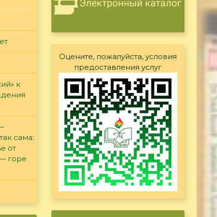
ет
Оцените, пожалуйста, условия
предоставления услуг
ий» к
ждения
 —
так сама:
е от
 — горе