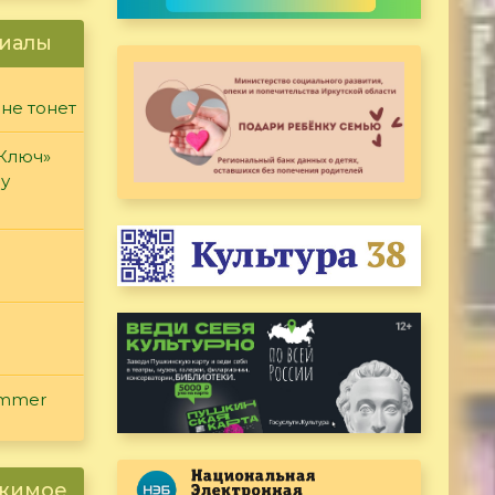
иалы
 не тонет
«Ключ»
ду
ammer
ржимое