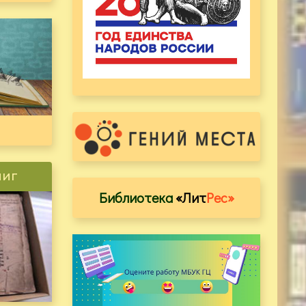
ниг
Библиотека
«Лит
Рес»