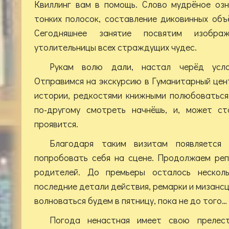
Квиллинг вам в помощь. Слово мудрёное озн
тонких полосок, составление диковинных объ
Сегодняшнее занятие посвятим изобра
утолительницы всех страждущих чудес.
Рукам волю дали, настал черёд усл
Отправимся на экскурсию в Гуманитарный цент
истории, редкостями книжными полюбоваться
по-другому смотреть начнёшь, и, может ст
проявится.
Благодаря таким визитам появляется 
попробовать себя на сцене. Продолжаем реп
родителей. До премьеры осталось нескол
последние детали действия, ремарки и мизансц
волноваться будем в пятницу, пока не до того…
Погода ненастная имеет свою прелест