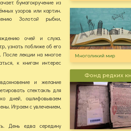
ачает бумагокручение из
ёмных узоров или картин.
жению Золотой рыбки,
аждению очей и слуха.
р, узнать поближе об его
. После лекции на многое
Многоликий мир
аться, к книгам интерес
Фонд редких к
вдохновение и желание
етировать спектакль для
ько дней, ошлифовываем
ены. Играем с увлечением,
ь. День едва середину