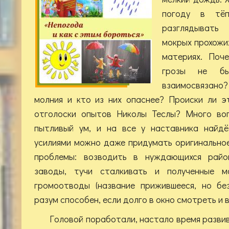
погоду в тёп
разглядывать
мокрых прохожи
материях. Поч
грозы не б
взаимосвязано
молния и кто из них опаснее? Происки ли э
отголоски опытов Николы Теслы? Много во
пытливый ум, и на все у наставника найдё
усилиями можно даже придумать оригинально
проблемы: возводить в нуждающихся райо
заводы, тучи сталкивать и полученные м
громоотводы (название прижившееся, но бе
разум способен, если долго в окно смотреть и в
Головой поработали, настало время развив