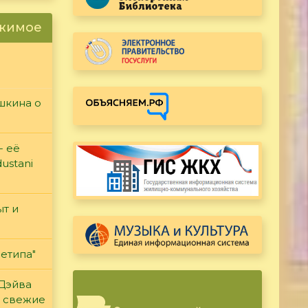
ржимое
ушкина о
- её
ustani
т и
етипа"
 Дэйва
ь свежие