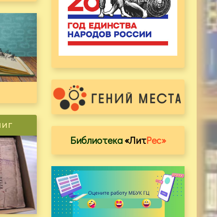
ниг
Библиотека
«Лит
Рес»