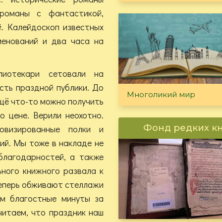
романы с фантастикой,
й. Калейдоскоп известных
менований и два часа на
лиотекари сетовали на
сть праздной публики. До
Многоликий мир
ещё что-то можно получить
о цене. Верили неохотно.
Фонд редких к
ровизированные полки и
ний. Мы тоже в накладе не
благодарностей, а также
ьного книжного развала к
теперь обживают стеллажи
ям благостные минуты за
читаем, что праздник наш