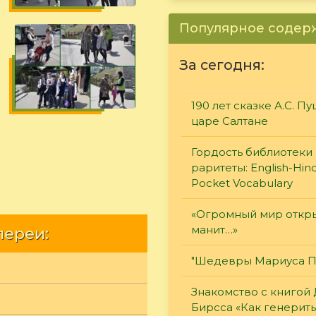
Популярное соде
За сегодня:
190 лет сказке А.С. П
царе Салтане
Гордость библиотеки 
раритеты: English-Hind
Pocket Vocabulary
«Огромный мир откры
манит…»
лереи:
"Шедевры Мариуса П
Знакомство с книгой
Бирсса «Как генерит