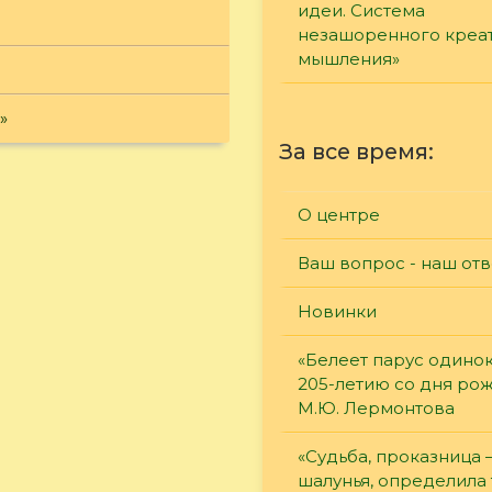
идеи. Система
незашоренного креа
мышления»
»
За все время:
О центре
Ваш вопрос - наш отв
Новинки
«Белеет парус одинок
205-летию со дня ро
М.Ю. Лермонтова
«Судьба, проказница
шалунья, определила 