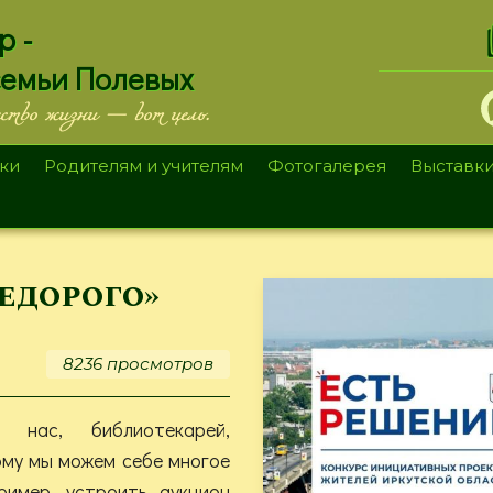
.
р -
семьи Полевых
ество жизни — вот цель.
ки
Родителям и учителям
Фотогалерея
Выставк
едорого»
8236 просмотров
 нас, библиотекарей,
ому мы можем себе многое
ример, устроить аукцион