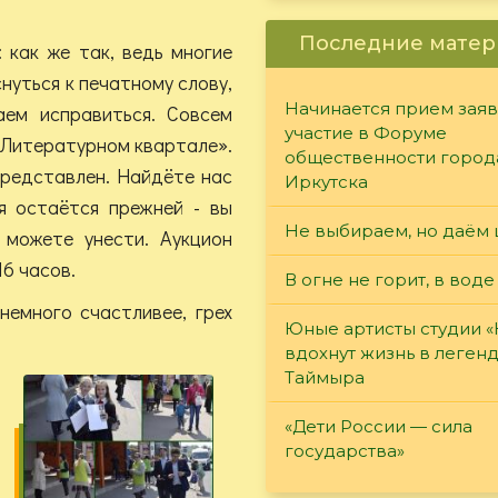
Последние матер
 как же так, ведь многие
нуться к печатному слову,
Начинается прием заяв
ем исправиться. Совсем
участие в Форуме
 «Литературном квартале».
общественности город
представлен. Найдёте нас
Иркутска
я остаётся прежней - вы
Не выбираем, но даём 
 можете унести. Аукцион
16 часов.
В огне не горит, в воде
немного счастливее, грех
Юные артисты студии 
вдохнут жизнь в леген
Таймыра
«Дети России — сила
государства»