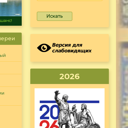
Искать
не тонет
лереи
ный
2026
ии