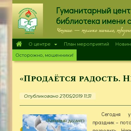
Перейти
Гуманитарный цент
к
основному
библиотека имени 
содержанию
Чтение — только начало, творч
О центре
План мероприятий
Новин
Осторожно, мошенники!
«Продаётся радость. Н
Опубликовано 27/05/2019 11:31
Сегодня у
праздник – пот
позволить. Нап