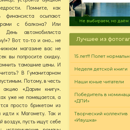
едрости. Помните, как
ь финансиста осыпают
В огне не горит, в воде 
юрами с балкона? Или
в День автомобилиста
Лучшее из фотога
у!»? Вот то-то и оно… не
нижном магазине вас не
тек вы попросите скидку.
15 лет!!! Полет нормаль
помнить тамошние цены. И
Неделя детской книги
читать? В Гуманитарном
устимым. Потому, в честь
Наши юные читатели
 акцию «Дарим книгу».
Победитель в номинац
ках уже не помещается, а
«ДПИ»
ится просто брикетом из
а идти к Магомету. Так и
Творческий коллектив
«Ивушка»
й воздух, пусть ищут себе
: исторические романы