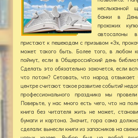
неслыханной щ
банки в Ден
прохожих куп
автосалоны 
пристают к пешеходам с призывом «Эх, прокач
может такого быть. Более того, в любом к
поймут, если в Общероссийский день библио
Сделать это обязательно захочется, если вс
что потом? Сетовать, что народ отвыкает 
центре считают такое развитие событий недоп
профессионального праздника мы провели
Поверьте, у нас много есть чего, что на пол
книга без читателя жить не может, станов
бумаги и картона. Значит, гора сама должн
сделали: вынесли книги из запасников на свежи
новых хозяев. Выбор был на любой вкус