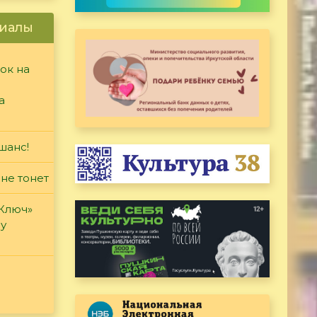
иалы
ок на
а
шанс!
 не тонет
«Ключ»
ду