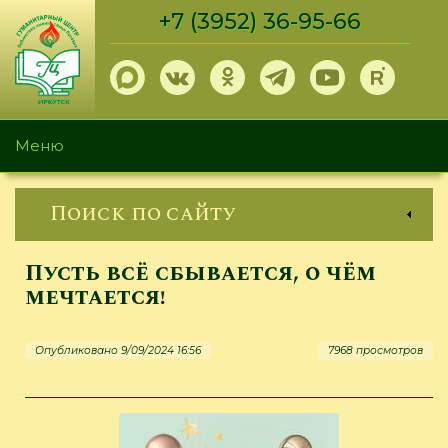
Перейти
+7 (3952) 36-95-66
к
основному
содержанию
Меню
Поиск по сайту
Пусть всё сбывается, о чём
мечтается!
Опубликовано 9/09/2024 16:56
7968 просмотров