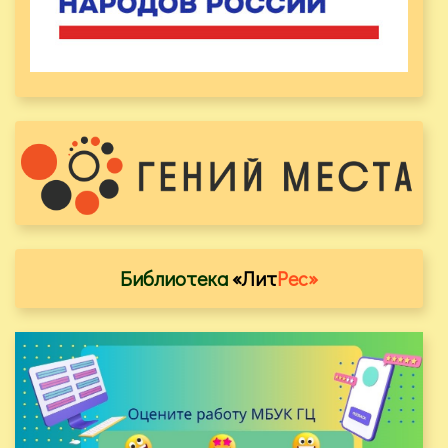
Библиотека
«Лит
Рес»