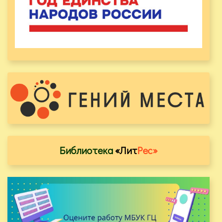
Библиотека
«Лит
Рес»