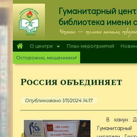
Перейти
Гуманитарный цент
к
основному
библиотека имени 
содержанию
Чтение — только начало, творч
О центре
План мероприятий
Новин
Осторожно, мошенники!
Россия объединяет
Опубликовано 1/11/2024 14:17
В канун Д
Гуманитарный
читатели. Гост