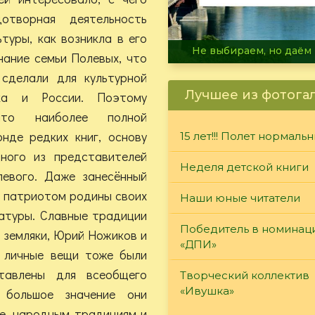
отворная деятельность
туры, как возникла в его
В огне не горит, в воде 
нание семьи Полевых, что
 сделали для культурной
Лучшее из фотога
ка и России. Поэтому
 что наиболее полной
нде редких книг, основу
15 лет!!! Полет нормаль
ного из представителей
Неделя детской книги
евого. Даже занесённый
я патриотом родины своих
Наши юные читатели
ратуры. Славные традиции
Победитель в номинац
 земляки, Юрий Ножиков и
«ДПИ»
и личные вещи тоже были
тавлены для всеобщего
Творческий коллектив
«Ивушка»
 большое значение они
ре, народным традициям и