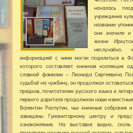
началась плод
учреждения куль
названии упоми
они значили и
жизни Иркутс
неслучайно,
информацией с ними могли поделиться в Фо
которого составляет книжная коллекция од
славной фамилии – Леонида Сергеевича Пол
судьбой на чужбину, он продолжал оставатьс
предков, почитателем русского языка и лите
первого дарителя продолжили наши известные
Валентин Распутин, чьи книжные собрания 
завещаны Гуманитарному центру и предс
ознакомления. На выставке видно, сколь
придавали изучению русской истории, культу