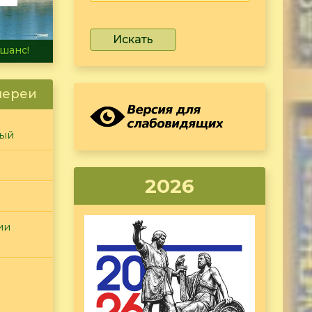
Искать
не тонет
лереи
ный
2026
ии