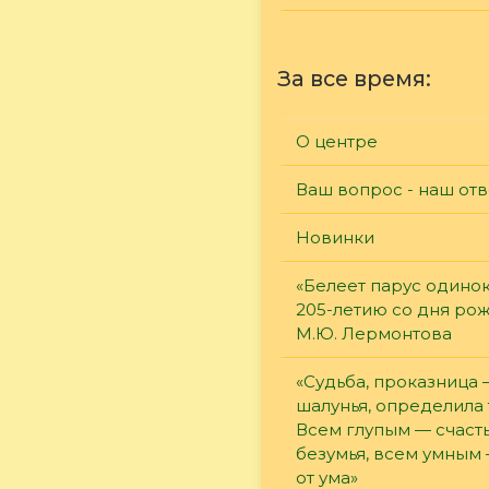
За все время:
О центре
Ваш вопрос - наш отв
Новинки
«Белеет парус одинок
205-летию со дня ро
М.Ю. Лермонтова
«Судьба, проказница
шалунья, определила 
Всем глупым — счасть
безумья, всем умным
от ума»