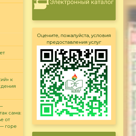
Оцените, пожалуйста, условия
предоставления услуг
ет
ий» к
ждения
 —
так сама:
е от
 — горе