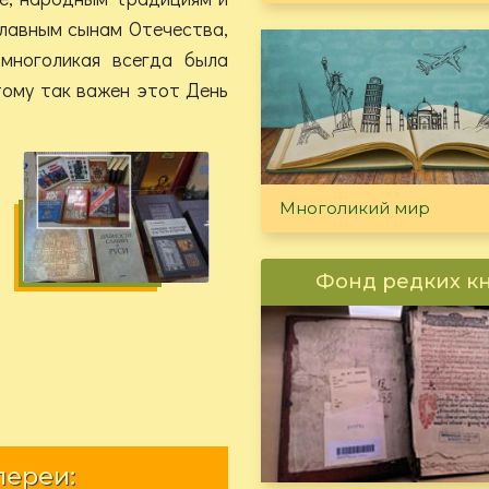
славным сынам Отечества,
 многоликая всегда была
тому так важен этот День
Многоликий мир
Фонд редких к
лереи: