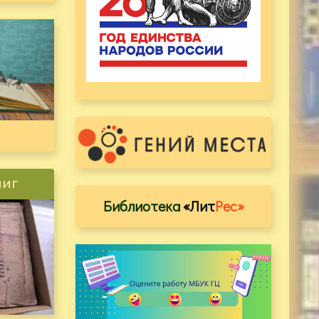
ниг
Библиотека
«Лит
Рес»