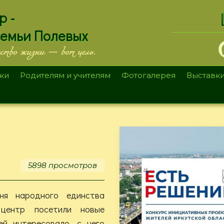
.
р -
семьи Полевых
ество жизни — вот цель.
ки
Родителям и учителям
Фотогалерея
Выставк
5898 просмотров
ня народного единства
 центр посетили новые
ей интересовало, с чего