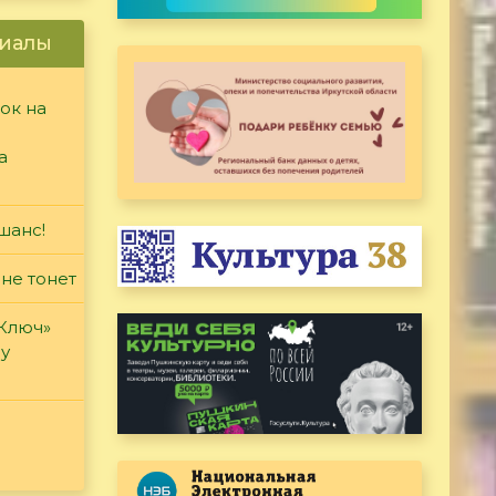
иалы
ок на
а
шанс!
 не тонет
«Ключ»
ду