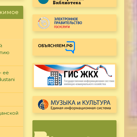
ржимое
й
етию
- её
ustani
данской