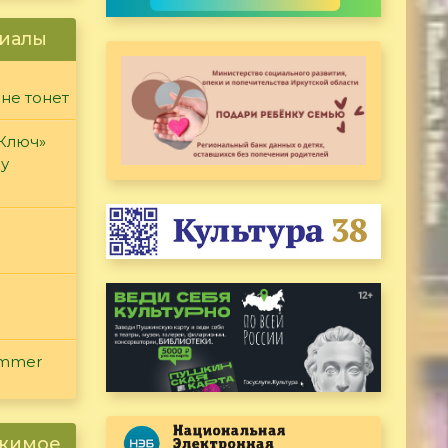
иалы
 не тонет
«Ключ»
ду
ammer
ржимое