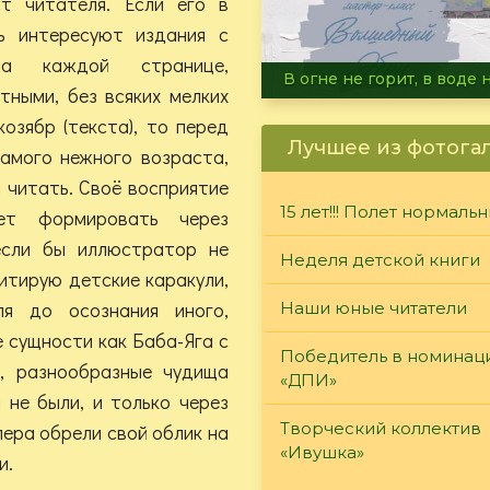
т читателя. Если его в
ь интересуют издания с
на каждой странице,
Летние турниры Warh
тными, без всяких мелких
озябр (текста), то перед
Лучшее из фотога
амого нежного возраста,
 читать. Своё восприятие
15 лет!!! Полет нормаль
ет формировать через
если бы иллюстратор не
Неделя детской книги
итирую детские каракули,
я до осознания иного,
Наши юные читатели
 сущности как Баба-Яга с
Победитель в номинац
, разнообразные чудища
«ДПИ»
 не были, и только через
Творческий коллектив
пера обрели свой облик на
«Ивушка»
и.