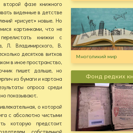
ко второй фазе книжного
ывать виденные в детстве
лений «рисует» новые. Но
мися картинками, что не
перелистать книжки с
, Л. Владимирского, В.
есколько десятков витков
Многоликий мир
шком в иное пространство,
очник пишет дальше, но
Фонд редких к
ирпич из бумаги и картона
езультаты опроса среди
сно показывают.
ривлекательная, о которой
нига с абсолютно чистыми
ать которую предстоит
оздателем собственной