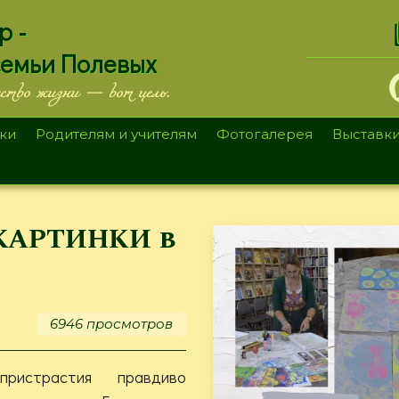
.
р -
семьи Полевых
ество жизни — вот цель.
ки
Родителям и учителям
Фотогалерея
Выставк
 КАРТИНКИ в
6946 просмотров
ристрастия правдиво