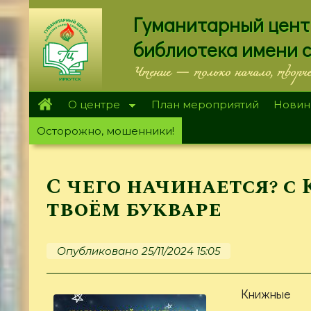
Перейти
Гуманитарный цент
к
основному
библиотека имени 
содержанию
Чтение — только начало, творч
О центре
План мероприятий
Новин
Осторожно, мошенники!
С чего начинается? с
твоём букваре
Опубликовано 25/11/2024 15:05
Книжные п