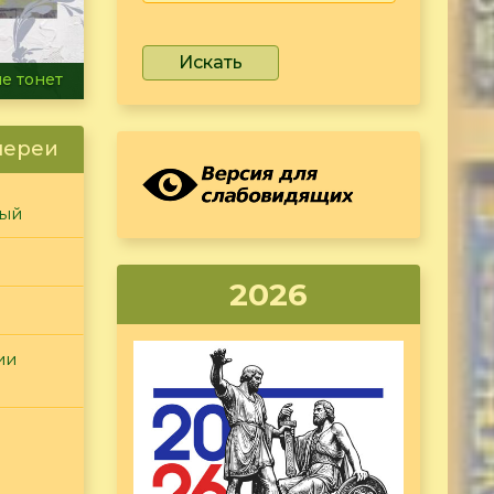
Искать
ammer
лереи
ный
2026
ии