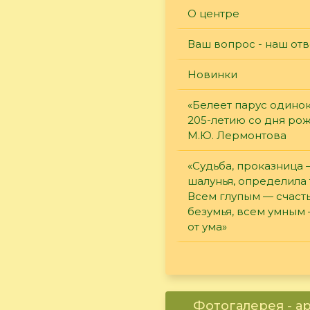
О центре
Ваш вопрос - наш отв
Новинки
«Белеет парус одинок
205-летию со дня ро
М.Ю. Лермонтова
«Судьба, проказница
шалунья, определила 
Всем глупым — счасть
безумья, всем умным
от ума»
Фотогалерея - а