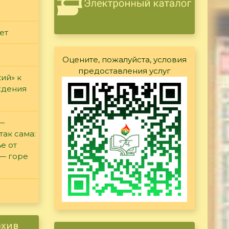
ет
Оцените, пожалуйста, условия
предоставления услуг
ий» к
ждения
 —
так сама:
е от
 — горе
рхив