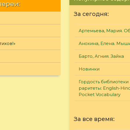
лереи:
За сегодня:
Артемьева, Мария. О
тихов!»
Анохина, Елена. Мыш
Барто, Агния. Зайка
Новинки
Гордость библиотеки 
раритеты: English-Hind
Pocket Vocabulary
За все время: