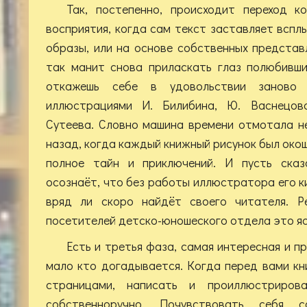
Так, постепенно, происходит переход 
восприятия, когда сам текст заставляет вспл
образы, или на основе собственных представ
так манит снова приласкать глаз полюбивши
откажешь себе в удовольствии заново 
иллюстрациями И. Билибина, Ю. Васнецова
Сутеева. Словно машина времени отмотала н
назад, когда каждый книжный рисунок был око
полное тайн и приключений. И пусть сказ
осознаёт, что без работы иллюстратора его к
вряд ли скоро найдёт своего читателя. Р
посетителей детско-юношеского отдела это я
Есть и третья фаза, самая интересная и п
мало кто догадывается. Когда перед вами к
страницами, написать и проиллюстриров
собственноручно. Почувствовать себя с