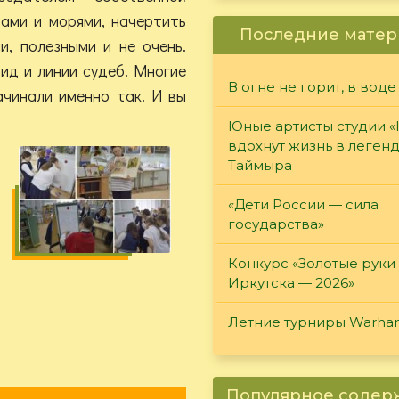
вами и морями, начертить
Последние матер
и, полезными и не очень.
ид и линии судеб. Многие
В огне не горит, в воде
ачинали именно так. И вы
Юные артисты студии 
вдохнут жизнь в леген
Таймыра
«Дети России — сила
государства»
Конкурс «Золотые руки
Иркутска — 2026»
Летние турниры Warh
Популярное соде