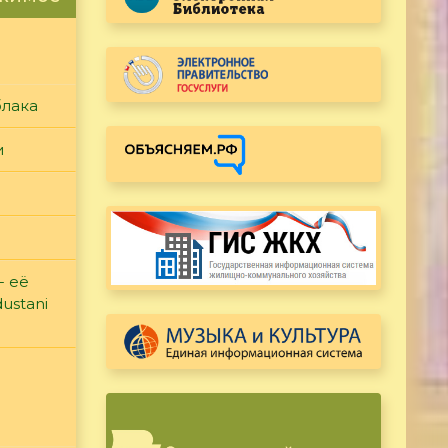
блака
и
- её
ustani