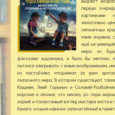
выдают возрас
первую очеред
картинками 
желательно цве
непонятных крак
нами индивид с
ещё не умеющий
мира он буд
фантазию художника, и было бы неплохо, 
пытался заигрывать с юным воображением, им
но настойчиво «поднимал за уши» зрител
сказочного мира. В котором существуют такие
Кащеем, Змей Горыныч и Соловей-Разбойник
морские и лесные, что никому до поры видны
зоркий и талантливый взгляд мастера кисти и 
бумаге, отныне навечно запечатлённый в памят