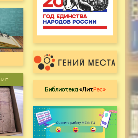
ниг
Библиотека
«Лит
Рес»