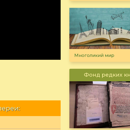
Многоликий мир
Фонд редких к
лереи: