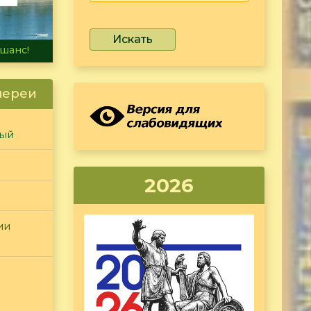
Искать
не тонет
лереи
ный
2026
ии