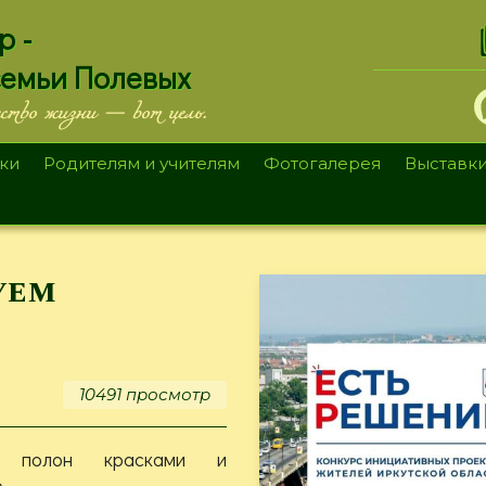
.
р -
семьи Полевых
ество жизни — вот цель.
ки
Родителям и учителям
Фотогалерея
Выставк
уем
10491 просмотр
 полон красками и