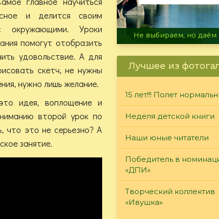
Самое главное научиться
асное и делится своим
с окружающими. Уроки
В огне не горит, в воде 
ания помогут отобразить
чить удовольствие. А для
Лучшее из фотога
рисовать скетч, не нужны
ния, нужно лишь желание.
15 лет!!! Полет нормаль
это идея, воплощение и
вниманию второй урок по
Неделя детской книги
, что это не серьезно? А
Наши юные читатели
ское занятие.
Победитель в номинац
«ДПИ»
Творческий коллектив
«Ивушка»