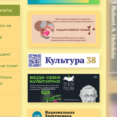
иалы
ок на
а
шанс!
 не тонет
«Ключ»
ду