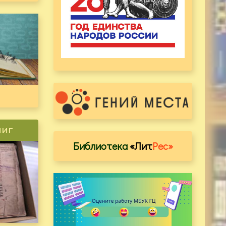
ниг
Библиотека
«Лит
Рес»