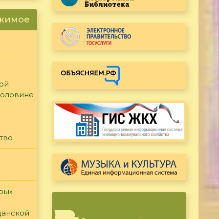
ржимое
кой
половине
тво
гры»
данской