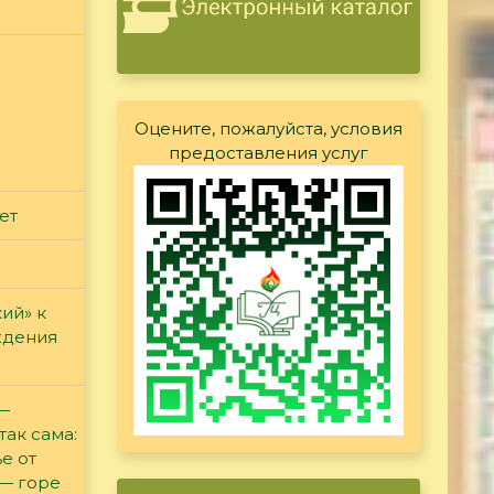
Оцените, пожалуйста, условия
предоставления услуг
ет
ий» к
ждения
 —
так сама:
е от
 — горе