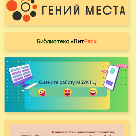
Библиотека
«Лит
Рес»