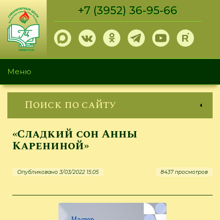
Перейти
+7 (3952) 36-95-66
к
основному
содержанию
Меню
Поиск по сайту
«Сладкий сон Анны
Карениной»
Опубликовано 3/03/2022 15:05
8437 просмотров