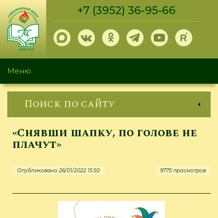
Перейти
+7 (3952) 36-95-66
к
основному
содержанию
Меню
Поиск по сайту
«Снявши шапку, по голове не
плачут»
Опубликовано 26/01/2022 15:50
9775 просмотров