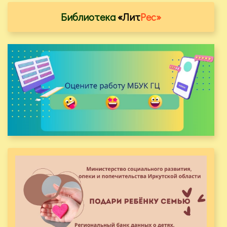
Библиотека
«Лит
Рес»