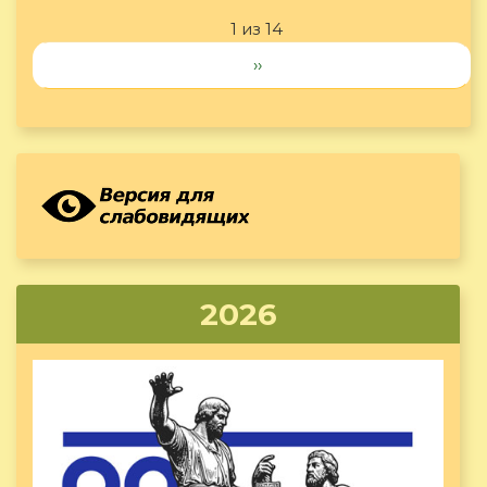
1 из 14
››
2026