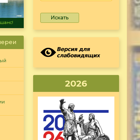
Искать
не тонет
лереи
ный
2026
ии