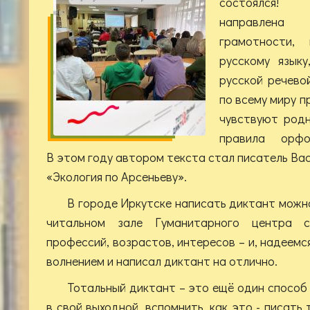
состоялся!
направлена
грамотности,
русскому языку
русской речевой
по всему миру п
чувствуют родн
правила орфо
В этом году автором текста стал писатель Вас
«Экология по Арсеньеву».
В городе Иркутске написать диктант можно
читальном зале Гуманитарного центра 
профессий, возрастов, интересов – и, надеемс
волнением и написал диктант на отлично.
Тотальный диктант – это ещё один способ 
в свой выходной, вспомнить, как это - писать 