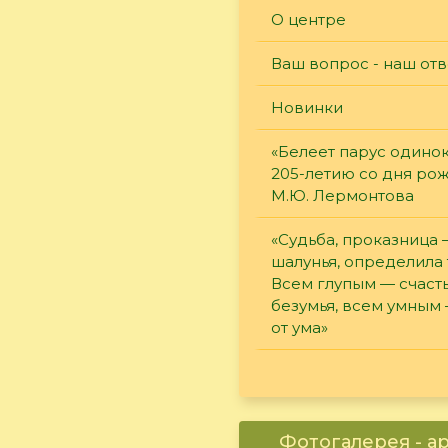
О центре
Ваш вопрос - наш отв
Новинки
«Белеет парус одинок
205-летию со дня ро
М.Ю. Лермонтова
«Судьба, проказница
шалунья, определила 
Всем глупым — счасть
безумья, всем умным
от ума»
Фотогалерея - а