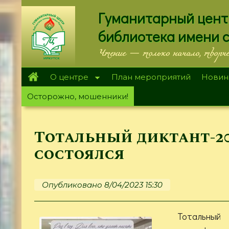
Перейти
Гуманитарный цент
к
основному
библиотека имени 
содержанию
Чтение — только начало, творч
О центре
План мероприятий
Новин
Осторожно, мошенники!
Тотальный диктант-2
состоялся
Опубликовано 8/04/2023 15:30
Тотальн