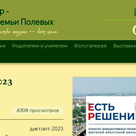
.
р -
семьи Полевых
ество жизни — вот цель.
ки
Родителям и учителям
Фотогалерея
Выставк
023
8308 просмотров
ый диктант-2023