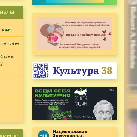
иалы
шанс!
 не тонет
«Ключ»
ду
ржимое