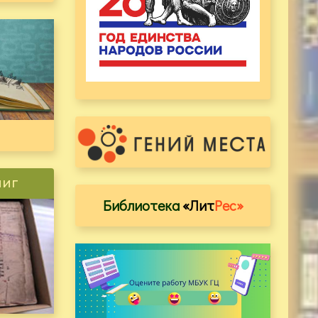
ниг
Библиотека
«Лит
Рес»