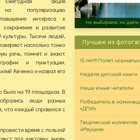
 Ежегодная акция
 на популяризацию
 повышение интереса к
В огне не горит, в воде 
, сохранение и развитие
 культуры. Тысячи людей,
Лучшее из фотога
роверяют насколько тонко
ую речь, помнят и знают
15 лет!!! Полет нормаль
графии и пунктуации.
илий Авченко и назвал его
Неделя детской книги
Наши юные читатели
 было на 19 площадках. В
собрались люди разных
Победитель в номинац
я, что каждый справился с
«ДПИ»
Творческий коллектив
провести время с пользой
«Ивушка»
текст под диктовку, вновь