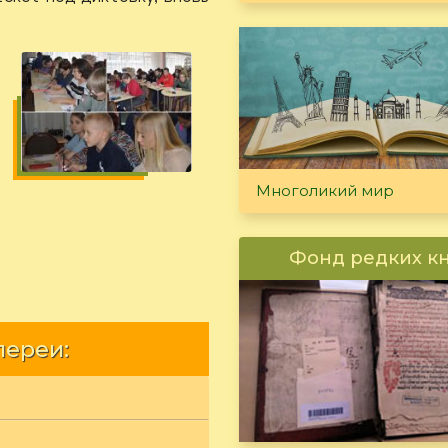
Многоликий мир
Фонд редких к
лереи: