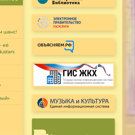
м шанс!
- её
ustani
»
мый»