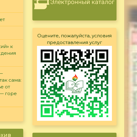
ет
Оцените, пожалуйста, условия
предоставления услуг
ий» к
ждения
 —
так сама:
е от
 — горе
рхив