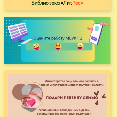
Библиотека
«Лит
Рес»