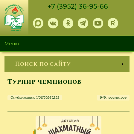
Перейти
+7 (3952) 36-95-66
к
основному
содержанию
Меню
Поиск по сайту
Турнир чемпионов
Опубликовано 1/06/2026 12:25
949 просмотров