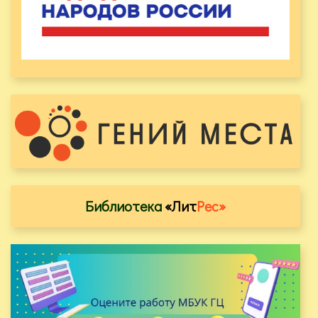
Библиотека
«Лит
Рес»