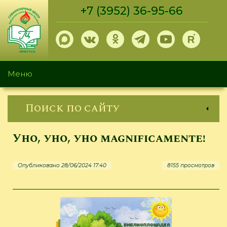
Перейти
+7 (3952) 36-95-66
к
основному
содержанию
Меню
Поиск по сайту
Уно, уно, уно magnificamente!
Опубликовано 28/06/2024 17:40
8155 просмотров