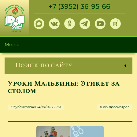
Перейти
+7 (3952) 36-95-66
к
основному
содержанию
Меню
Поиск по сайту
Уроки Мальвины: Этикет за
столом
Опубликовано 14/10/2017 15:51
11385 просмотров