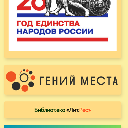
Библиотека
«Лит
Рес»