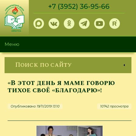
Перейти
+7 (3952) 36-95-66
к
основному
содержанию
Меню
Поиск по сайту
«В этот день я маме говорю
тихое своё «благодарю»!
Опубликовано 19/11/2019 13:10
10742 просмотра