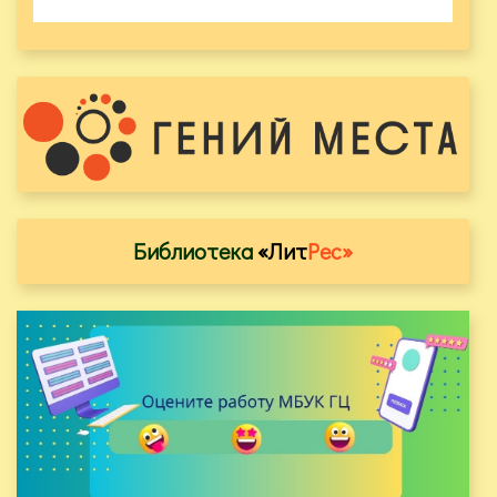
Библиотека
«Лит
Рес»