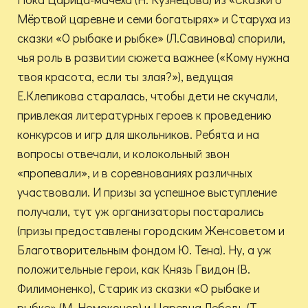
Мёртвой царевне и семи богатырях» и Старуха из
сказки «О рыбаке и рыбке» (Л.Савинова) спорили,
чья роль в развитии сюжета важнее («Кому нужна
твоя красота, если ты злая?»), ведущая
Е.Клепикова старалась, чтобы дети не скучали,
привлекая литературных героев к проведению
конкурсов и игр для школьников. Ребята и на
вопросы отвечали, и колокольный звон
«пропевали», и в соревнованиях различных
участвовали. И призы за успешное выступление
получали, тут уж организаторы постарались
(призы предоставлены городским Женсоветом и
Благотворительным фондом Ю. Тена). Ну, а уж
положительные герои, как Князь Гвидон (В.
Филимоненко), Старик из сказки «О рыбаке и
рыбке» (М. Номоконов) и Царевна Лебедь (Т.