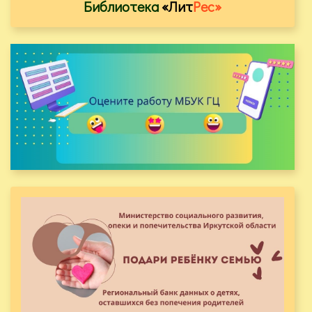
Библиотека
«Лит
Рес»