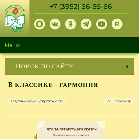
Перейти
+7 (3952) 36-95-66
к
основному
содержанию
Меню
Поиск по сайту
В классике - гармония
Опубликовано 6/06/2024 17:05
7751 просмотр