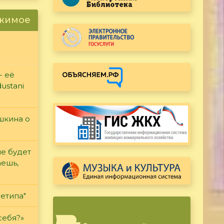
ржимое
- её
ustani
ушкина о
не будет
аешь,
етипа"
себя?»