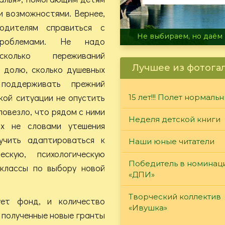
и возможностями. Вернее,
одителям справиться с
В огне не горит, в воде 
проблемами. Не надо
сколько переживаний
Лучшее из фотога
 долю, сколько душевных
поддерживать прежний
кой ситуации не опустить
15 лет!!! Полет нормаль
повезло, что рядом с ними
Неделя детской книги
ых не словами утешения
учить адаптироваться к
Наши юные читатели
скую, психологическую
Победитель в номинац
-классы по выбору новой
«ДПИ»
Творческий коллектив
ет фонд, и количество
«Ивушка»
 полученные новые гранты