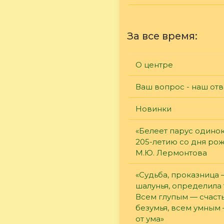
За все время:
О центре
Ваш вопрос - наш отв
Новинки
«Белеет парус одинок
205-летию со дня ро
М.Ю. Лермонтова
«Судьба, проказница
шалунья, определила 
Всем глупым — счасть
безумья, всем умным
от ума»