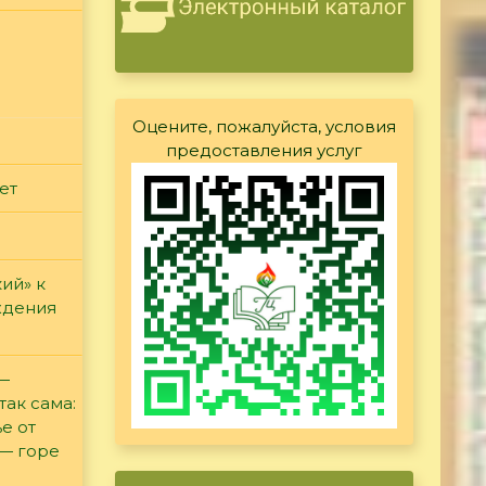
Оцените, пожалуйста, условия
предоставления услуг
ет
ий» к
ждения
 —
так сама:
е от
 — горе