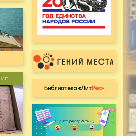
ниг
Библиотека
«Лит
Рес»