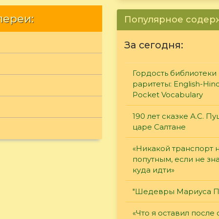
лереи:
Популярное соде
За сегодня:
Гордость библиотеки 
раритеты: English-Hind
Pocket Vocabulary
190 лет сказке А.С. П
царе Салтане
«Никакой транспорт 
попутным, если не зн
куда идти»
"Шедевры Мариуса П
«Что я оставил после 