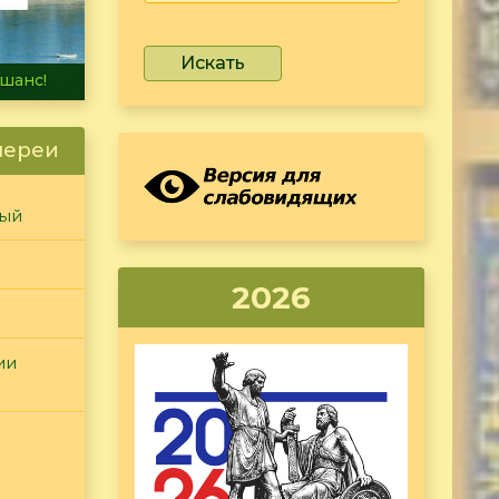
Искать
не тонет
лереи
ный
2026
ии