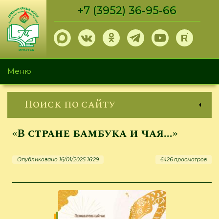
Перейти
+7 (3952) 36-95-66
к
основному
содержанию
Меню
Поиск по сайту
«В стране бамбука и чая...»
Опубликовано 16/01/2025 16:29
6426 просмотров