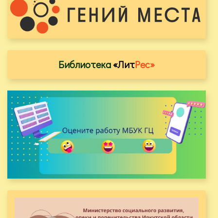
Библиотека
«Лит
Рес»