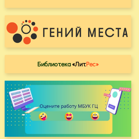
Библиотека
«Лит
Рес»