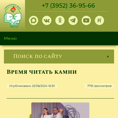
Перейти
+7 (3952) 36-95-66
к
основному
содержанию
Меню
Поиск по сайту
Время читать камни
Опубликовано 25/06/2024 16:30
7716 просмотров