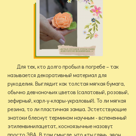
Для тех, кто долго пробыл в погребе – так
называется декоративный материал для
рукоделия. Выглядит как толстая мягкая бумага,
обычно девчоночьих цветов (салатовый, розовый,
зефирный, карл-у-клары-украловый). То ли мягкая
резина, то ли пластичная замша. Эстетствующие
знатоки блеснут термином научным - вспененный
этиленвинилацетат, косноязычные назовут
просто ЭВА. В том смысле, что «ты глянь, эвон