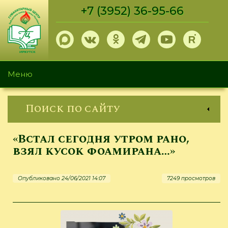
Перейти
+7 (3952) 36-95-66
к
основному
содержанию
Меню
Поиск по сайту
«Встал сегодня утром рано,
взял кусок фоамирана…»
Опубликовано 24/06/2021 14:07
7249 просмотров