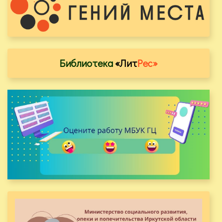
Библиотека
«Лит
Рес»