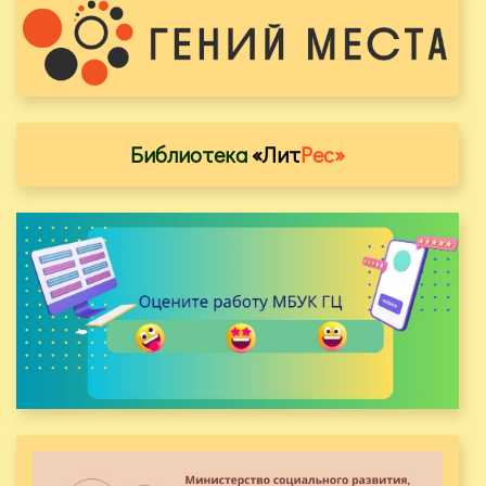
Библиотека
«Лит
Рес»