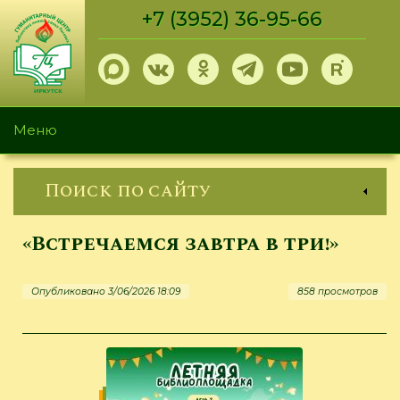
Перейти
+7 (3952) 36-95-66
к
основному
содержанию
Меню
Поиск по сайту
«Встречаемся завтра в три!»
Опубликовано 3/06/2026 18:09
858 просмотров