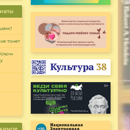
иалы
шанс!
 не тонет
«Ключ»
ду
ржимое