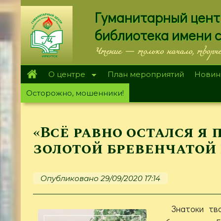
Перейти
Гуманитарный цент
к
основному
библиотека имени 
содержанию
Чтение — только начало, творч
О центре
План мероприятий
Новин
Осторожно, мошенники!
«Всё равно остался я 
золотой бревенчатой
Опубликовано 29/09/2020 17:14
Знатоки тв