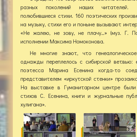
разных поколений наших читателей. 
полюбившиеся стихи. 160 поэтических произ
на музыку, стихи его и поныне вызывают инте
«Не жалею, не зову, не плачу…» (муз. Г. П
исполнении Максима Номоконова.
Не многие знают, что генеалогическо
однажды переплелось с сибирской ветвью: е
поэтесса Марина Есенина когда-то сое
представителем «иркутской стенки» прозаик
На выставке в Гуманитарном центре были
стихов С. Есенина, книги и журнальные пуб
хулигана».