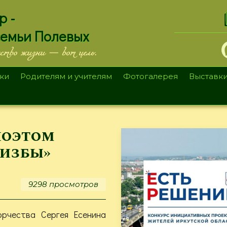
.
р -
семьи Полевых
ество жизни — вот цель.
ки
Родителям и учителям
Фотогалерея
Выставк
поэтом
 избы»
9298 просмотров
орчества Сергея Есенина