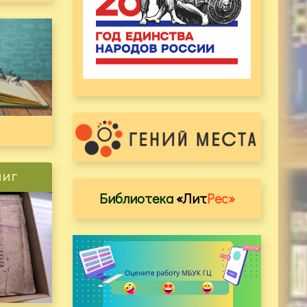
ниг
Библиотека
«Лит
Рес»