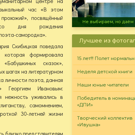
уманитарном центре на
узыкальный час «В этом
 прохожий», посвящённый
В огне не горит, в воде 
 со дня рождения
 поэта-самородка».
Лучшее из фотога
рия Скибицкая поведала
, которая формировала
15 лет!!! Полет нормаль
«Бабушкиных сказок»,
вых шагах на литературном
Неделя детской книги
ка личности поэта, данная
Наши юные читатели
» Георгием Ивановым:
ая нежность уживались в
Победитель в номинац
иганству, самомнением,
«ДПИ»
роткой 30-летней жизни
Творческий коллектив
«Ивушка»
сь близко представителям