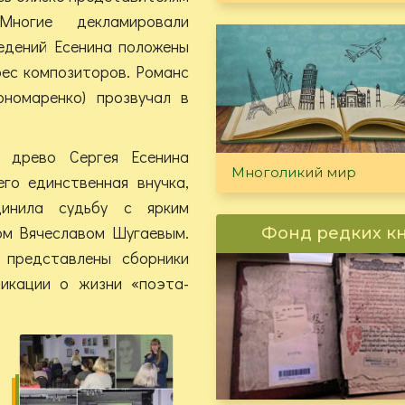
Многие декламировали
ведений Есенина положены
рес композиторов. Романс
ономаренко) прозвучал в
е древо Сергея Есенина
Многоликий мир
го единственная внучка,
динила судьбу с ярким
ом Вячеславом Шугаевым.
Фонд редких к
 представлены сборники
ликации о жизни «поэта-