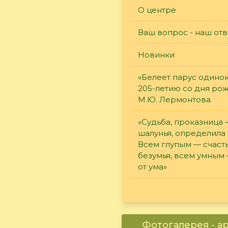
О центре
Ваш вопрос - наш отв
Новинки
«Белеет парус одинок
205-летию со дня ро
М.Ю. Лермонтова
«Судьба, проказница
шалунья, определила 
Всем глупым — счасть
безумья, всем умным
от ума»
Фотогалерея - а