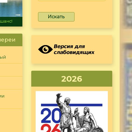
Искать
не тонет
лереи
ный
2026
ии