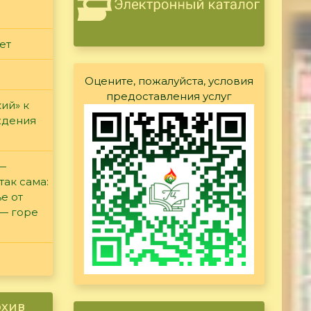
ет
Оцените, пожалуйста, условия
предоставления услуг
ий» к
ждения
 —
так сама:
е от
 — горе
рхив