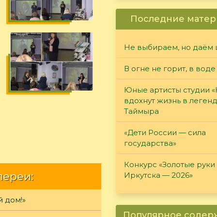
Последние матер
Не выбираем, но даём 
В огне не горит, в воде
Юные артисты студии 
вдохнут жизнь в леген
Таймыра
«Дети России — сила
государства»
Конкурс «Золотые руки
лереи:
Иркутска — 2026»
й дом!»
Популярное соде