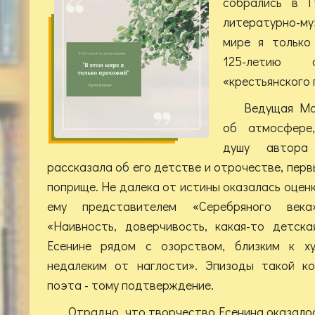
собрались в Г
литературно-м
мире я только
125-летию
«крестьянского
Ведущая Ма
об атмосфере
душу автора 
рассказала об его детстве и отрочестве, пер
поприще. Не далека от истины оказалась оцен
ему представителем «Серебряного века
«Наивность, доверчивость, какая-то детск
Есенине рядом с озорством, близким к хул
недалеким от наглости». Эпизоды такой ко
поэта - тому подтверждение.
Отрадно, что творчество Есенина оказало