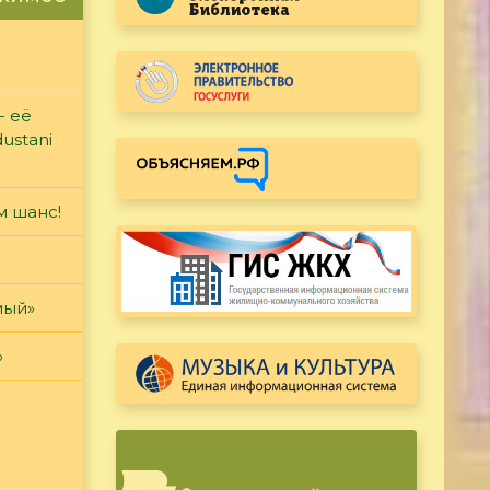
- её
ustani
м шанс!
мый»
»