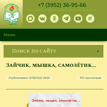
Перейти
+7 (3952) 36-95-66
к
основному
содержанию
Меню
Поиск по сайту
Зайчик, мышка, самолётик…
Опубликовано 15/06/2022 06:20
7411 просмотров