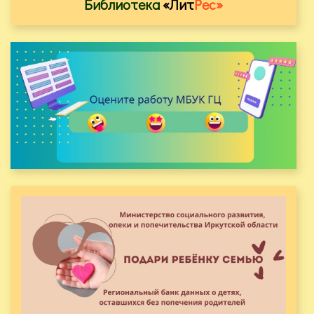
Библиотека
«Лит
Рес»