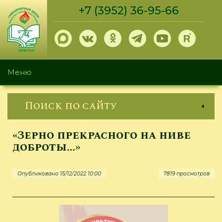
Перейти
+7 (3952) 36-95-66
к
основному
содержанию
Меню
Поиск по сайту
«Зерно прекрасного на ниве
доброты…»
Опубликовано 15/12/2022 10:00
7819 просмотров