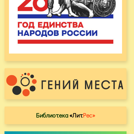
Библиотека
«Лит
Рес»