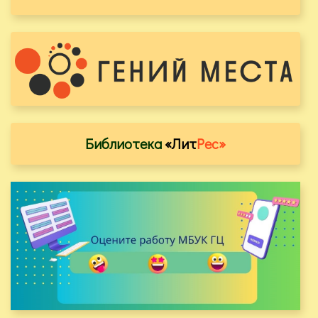
Библиотека
«Лит
Рес»