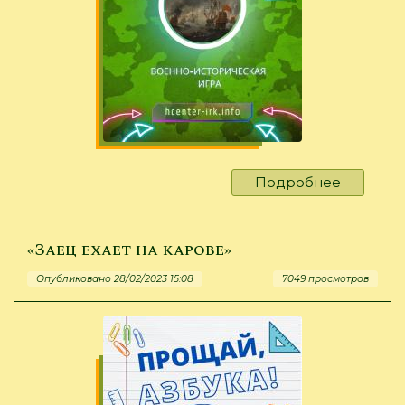
Подробнее
о
«Что-
то
знали,
«Заец ехает на карове»
а
Опубликовано 28/02/2023 15:08
7049 просмотров
что-
то
угадали