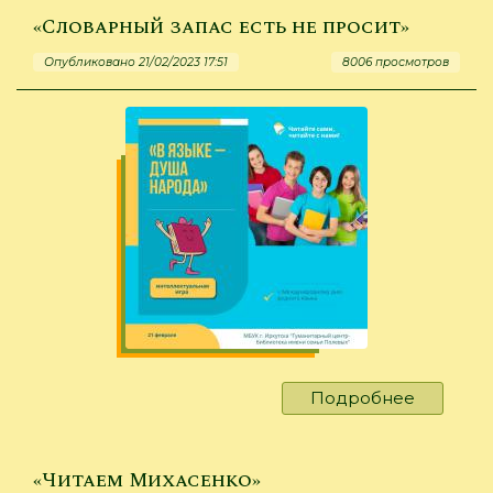
и
«Словарный запас есть не просит»
терпени
Опубликовано 21/02/2023 17:51
8006 просмотров
Подробнее
о
«Словар
запас
есть
«Читаем Михасенко»