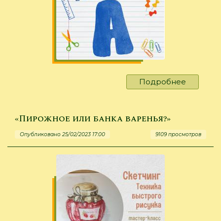
Подробнее
о
«Заец
ехает
на
«Пирожное или банка варенья?»
карове»
Опубликовано 25/02/2023 17:00
9109 просмотров