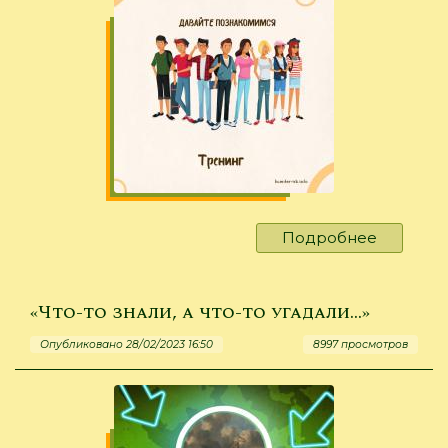
Подробнее
о
«Ключ
от
сейфа»
«Что-то знали, а что-то угадали…»
Опубликовано 28/02/2023 16:50
8997 просмотров