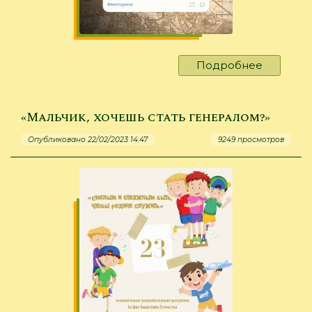
Подробнее
о
«Игры
местног
значени
«Мальчик, хочешь стать генералом?»
Опубликовано 22/02/2023 14:47
9249 просмотров