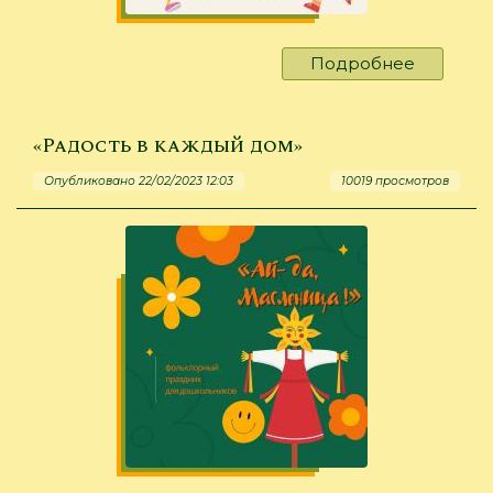
Подробнее
о
«Мальчик
хочешь
стать
«Радость в каждый дом»
генерал
Опубликовано 22/02/2023 12:03
10019 просмотров