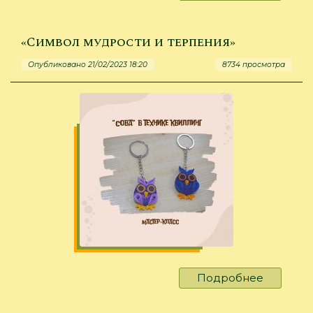
Здравств
«заигры
«Символ мудрости и терпения»
Опубликовано 21/02/2023 18:20
8734 просмотра
Подробнее
о
«Символ
мудрост