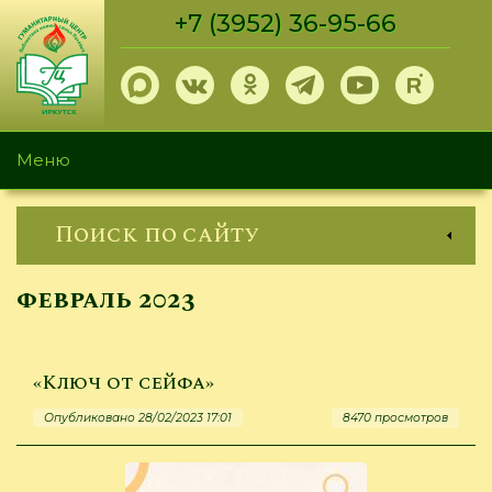
Перейти
+7 (3952) 36-95-66
к
основному
содержанию
Меню
Поиск по сайту
февраль 2023
«Ключ от сейфа»
Опубликовано 28/02/2023 17:01
8470 просмотров