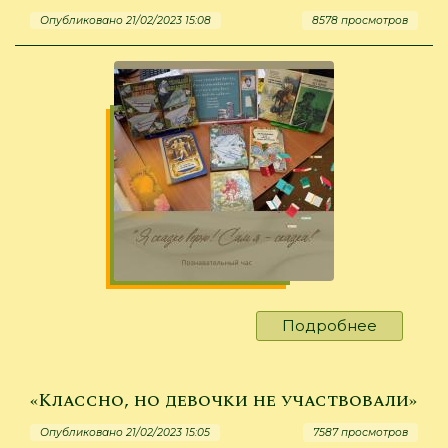
не
Опубликовано 21/02/2023 15:08
8578 просмотров
просит»
Подробнее
о
«Читаем
Михасен
«Классно, но девочки не участвовали»
Опубликовано 21/02/2023 15:05
7587 просмотров