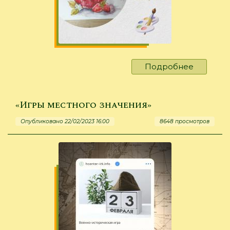
Подробнее
о
«Пирож
или
банка
«Игры местного значения»
варенья
Опубликовано 22/02/2023 16:00
8648 просмотров