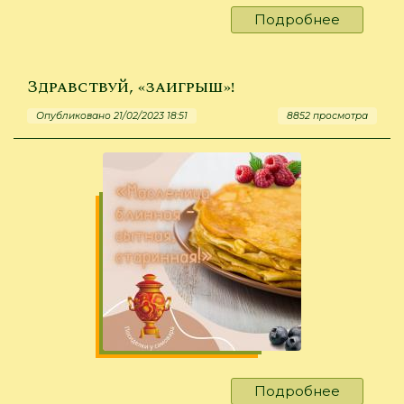
Подробнее
о
«Радост
в
каждый
Здравствуй, «заигрыш»!
дом»
Опубликовано 21/02/2023 18:51
8852 просмотра
Подробнее
о