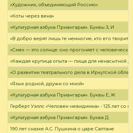
«Художник, объединяющий Россию»
«Коты через века»
«Культурная азбука Приангарья». Буквы З, И
«В добро верят лишь те немногие, кто его творит»
«Смех — это солнце: оно прогоняет с человеческог
«Каждая крупица опыта — пища для ненасытной д
«О развитии театрального дела в Иркутской облас
«Язык родной, дружи со мной»
«Культурная азбука Приангарья». Буквы Е, Ж
Герберт Уэллс «Человек-невидимка» - 125 лет со 
«Культурная азбука Приангарья». Буква Д
190 лет сказке А.С. Пушкина о царе Салтане