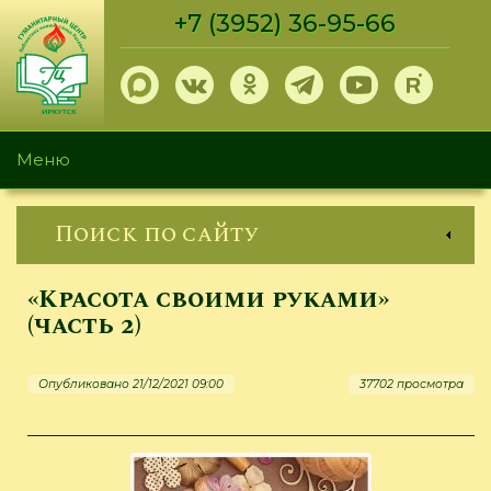
Перейти
+7 (3952) 36-95-66
к
основному
содержанию
Меню
Поиск по сайту
«Красота своими руками»
(часть 2)
Опубликовано 21/12/2021 09:00
37702 просмотра