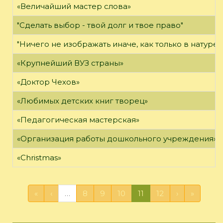
«Величайший мастер слова»
"Сделать выбор - твой долг и твое право"
"Ничего не изображать иначе, как только в натуре"
«Крупнейший ВУЗ страны»
«Доктор Чехов»
«Любимых детских книг творец»
«Педагогическая мастерская»
«Организация работы дошкольного учреждения»
«Christmas»
«
‹
…
8
9
10
11
12
›
»