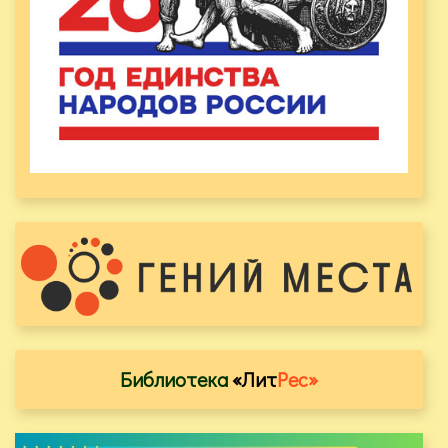
Библиотека
«Лит
Рес»