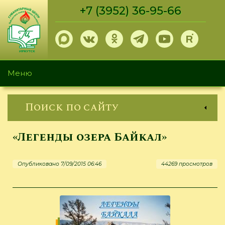
Перейти
+7 (3952) 36-95-66
к
основному
содержанию
Меню
Поиск по сайту
«Легенды озера Байкал»
Опубликовано 7/09/2015 06:46
44269 просмотров