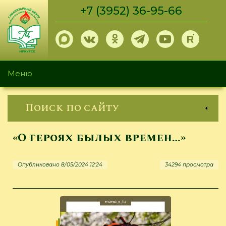
Перейти
+7 (3952) 36-95-66
к
основному
содержанию
Меню
Поиск по сайту
«О героях былых времен…»
Опубликовано 8/05/2024 12:24
34294 просмотра