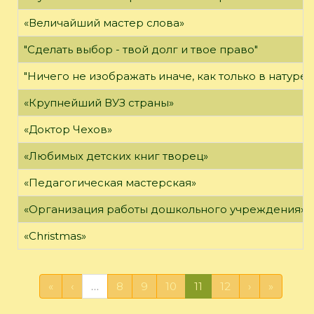
«Величайший мастер слова»
"Сделать выбор - твой долг и твое право"
"Ничего не изображать иначе, как только в натуре"
«Крупнейший ВУЗ страны»
«Доктор Чехов»
«Любимых детских книг творец»
«Педагогическая мастерская»
«Организация работы дошкольного учреждения»
«Christmas»
«
‹
…
8
9
10
11
12
›
»