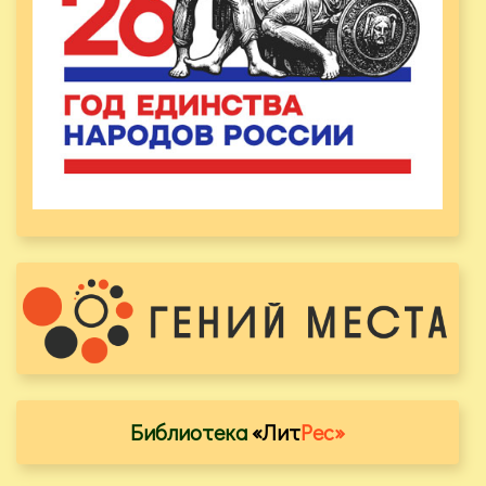
Библиотека
«Лит
Рес»