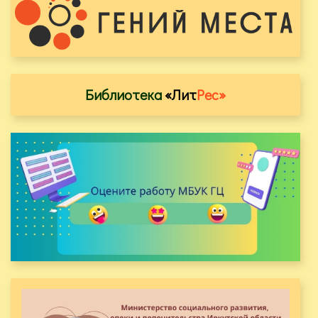
Библиотека
«Лит
Рес»