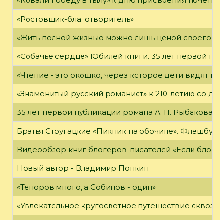
«Ковали победу в тылу» к дню присвоения почетно
«Ростовщик-благотворитель»
«Жить полной жизнью можно лишь ценой своего «я
«Собачье сердце» Юбилей книги. 35 лет первой пуб
«Чтение - это окошко, через которое дети видят и
«Знаменитый русский романист» к 210-летию со дн
35 лет первой публикации романа А. Н. Рыбакова «
Братья Стругацкие «Пикник на обочине». Флешбук
Видеообзор книг блогеров-писателей «Если блог ч
Новый автор - Владимир Понкин
«Теноров много, а Собинов - один»
«Увлекательное кругосветное путешествие сквозь