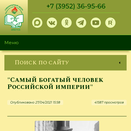
Перейти
+7 (3952) 36-95-66
к
основному
содержанию
Меню
Поиск по сайту
"Самый богатый человек
Российской империи"
Опубликовано 27/04/2021 15:58
41587 просмотров