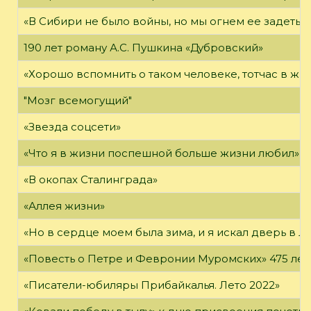
«В Сибири не было войны, но мы огнем ее задеты»
190 лет роману А.С. Пушкина «Дубровский»
«Хорошо вспомнить о таком человеке, тотчас в жи
"Мозг всемогущий"
«Звезда соцсети»
«Что я в жизни поспешной больше жизни любил»
«В окопах Сталинграда»
«Аллея жизни»
«Но в сердце моем была зима, и я искал дверь в Л
«Повесть о Петре и Февронии Муромских» 475 лет
«Писатели-юбиляры Прибайкалья. Лето 2022»