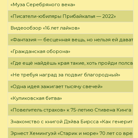
«Муза Серебряного века»
«Писатели-юбиляры Прибайкалья — 2022»
Видеообзор «16 лет лайков»
«Фантазия — бесценная вещь, но нельзя ей давать 
«Гражданская оборона»
«Где ещё найдёшь края такие, хоть пройди полсвет
«Не требуя наград за подвиг благородный»
«Одна идея зажигает тысячу свечей»
«Куликовская битва»
«Повелитель страхов» к 75-летию Стивена Кинга
Знакомство с книгой Дэйва Бирсса «Как генерит
Эрнест Хемингуэй «Старик и море» 70 лет со вре