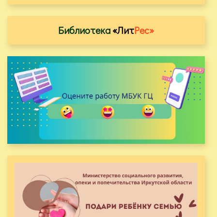
Библиотека
«Лит
Рес»