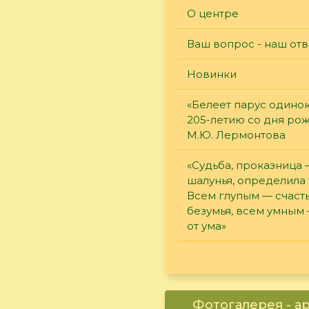
О центре
Ваш вопрос - наш отв
Новинки
«Белеет парус одинок
205-летию со дня ро
М.Ю. Лермонтова
«Судьба, проказница
шалунья, определила 
Всем глупым — счасть
безумья, всем умным
от ума»
Фотогалерея - а