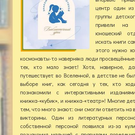
центр один из
группы детск
привели на 
юношеский отд
искать книги са
этого нужно хо
космонавты-то наверняка люди просвещённые 
тех, кто мало знает! Хотя, наверное, д
путешествует во Вселенной, в детстве не бы
выборе книг, как сегодня у тех, кто ход
познакомили с интерактивными издания
книжка-«кубик», и книжка-«театр»! Многие де
тем, что много знают: они смогли ответить на
викторины. Один из литературных персон
собственной персоной появился из-за кул
познакомил малышей с правилами поведения