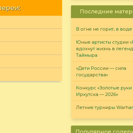
лереи:
Последние матер
В огне не горит, в воде
Юные артисты студии 
вдохнут жизнь в леген
Таймыра
«Дети России — сила
государства»
Конкурс «Золотые руки
Иркутска — 2026»
Летние турниры Warh
Популярное соде