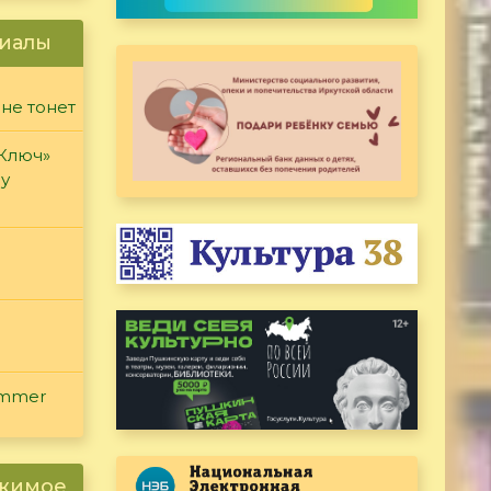
иалы
 не тонет
«Ключ»
ду
ammer
ржимое