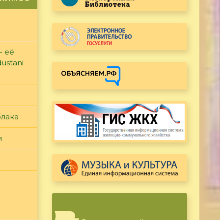
- её
ustani
блака
и