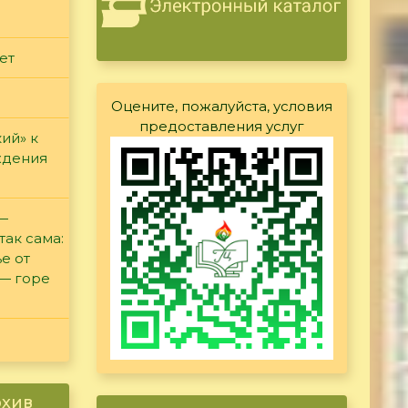
ет
Оцените, пожалуйста, условия
предоставления услуг
ий» к
ждения
 —
так сама:
е от
 — горе
рхив