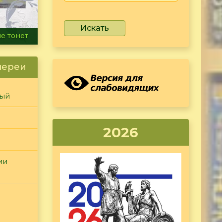
Искать
ammer
лереи
ный
2026
ии