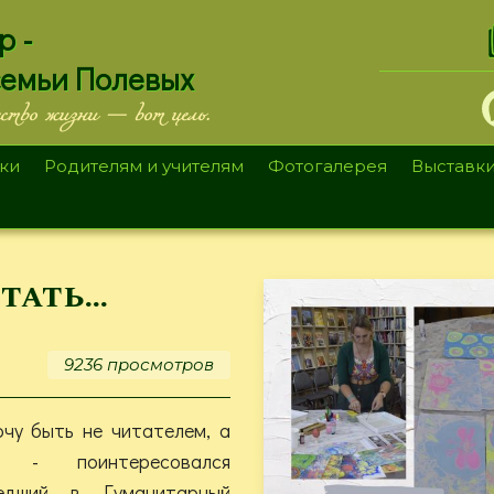
.
р -
семьи Полевых
ество жизни — вот цель.
ки
Родителям и учителям
Фотогалерея
Выставк
тать…
9236 просмотров
очу быть не читателем, а
?» - поинтересовался
едший в Гуманитарный