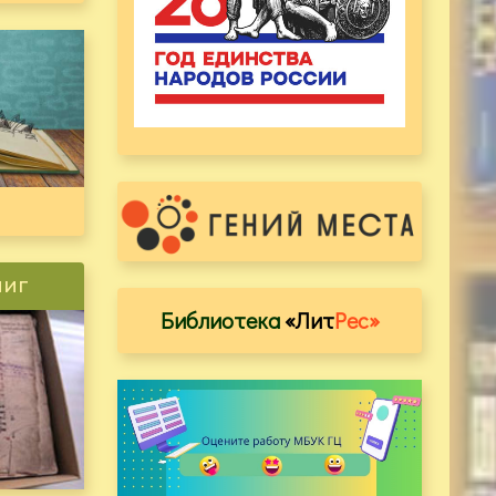
ниг
Библиотека
«Лит
Рес»