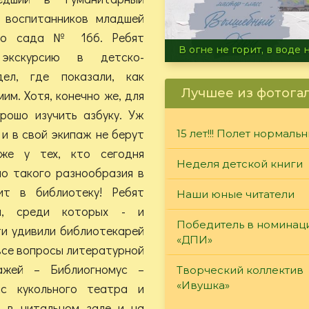
 воспитанников младшей
ого сада № 166. Ребят
Летние турниры Warh
экскурсию в детско-
ел, где показали, как
Лучшее из фотога
мим. Хотя, конечно же, для
рошо изучить азбуку. Уж
и в свой экипаж не берут
15 лет!!! Полет нормаль
аже у тех, кто сегодня
Неделя детской книги
ло такого разнообразия в
ит в библиотеку! Ребят
Наши юные читатели
ми, среди которых - и
Победитель в номинац
ти удивили библиотекарей
«ДПИ»
 все вопросы литературной
ажей – Библиогномус –
Творческий коллектив
«Ивушка»
ис кукольного театра и
 в читальном зале и на