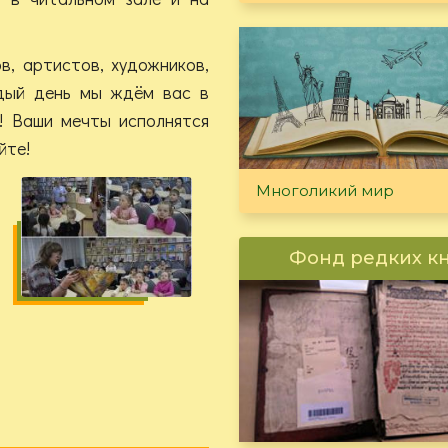
, артистов, художников,
ждый день мы ждём вас в
! Ваши мечты исполнятся
йте!
Многоликий мир
Фонд редких к