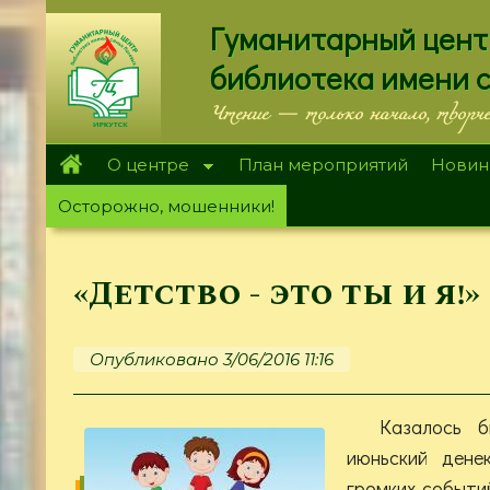
Перейти
Гуманитарный цент
к
основному
библиотека имени 
содержанию
Чтение — только начало, творч
О центре
План мероприятий
Новин
Осторожно, мошенники!
«Детство - это ты и я!»
Опубликовано 3/06/2016 11:16
Казалось б
июньский дене
громких событий