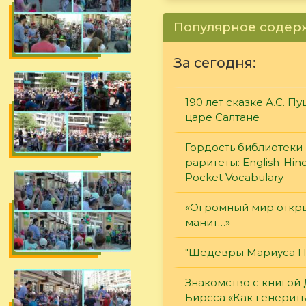
Популярное соде
За сегодня:
190 лет сказке А.С. П
царе Салтане
Гордость библиотеки 
раритеты: English-Hind
Pocket Vocabulary
«Огромный мир откры
манит…»
"Шедевры Мариуса П
Знакомство с книгой
Бирсса «Как генерит