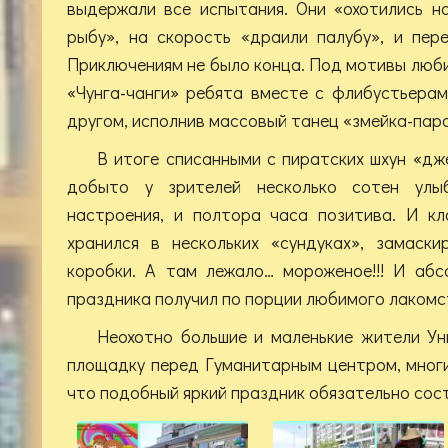
выдержали все испытания. Они «охотились н
рыбу», на скорость «драили палубу», и пер
Приключениям не было конца. Под мотивы люб
«Чунга-чанги» ребята вместе с флибустьера
другом, исполнив массовый танец «змейка-пар
В итоге списанными с пиратских шхун «д
добыто у зрителей несколько сотен улыб
настроения, и полтора часа позитива. И к
хранился в нескольких «сундуках», замаск
коробки. А там лежало… мороженое!!! И аб
праздника получил по порции любимого лакомс
Неохотно большие и маленькие жители Ун
площадку перед Гуманитарным центром, мног
что подобный яркий праздник обязательно сост