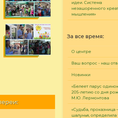
идеи. Система
незашоренного креа
мышления»
За все время:
О центре
Ваш вопрос - наш отв
Новинки
«Белеет парус одинок
205-летию со дня ро
М.Ю. Лермонтова
лереи:
«Судьба, проказница
шалунья, определила 