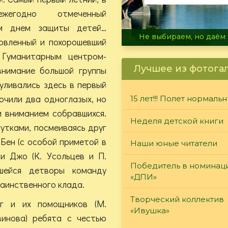
жегодно отмеченный
м днем защиты детей…
В огне не горит, в воде 
овленный и похорошевший
 Гуманитарным центром-
Лучшее из фотога
внимание большой группы
уливались здесь в первый
очили два одноглазых, но
15 лет!!! Полет нормаль
и вниманием собравшихся.
Неделя детской книги
шутками, посмеиваясь друг
Бен (с особой приметой в
Наши юные читатели
и Джо (К. Усольцев и П.
Победитель в номинац
шейся детворы команду
«ДПИ»
аинственного клада.
Творческий коллектив
г и их помощников (М.
«Ивушка»
авинова) ребята с честью