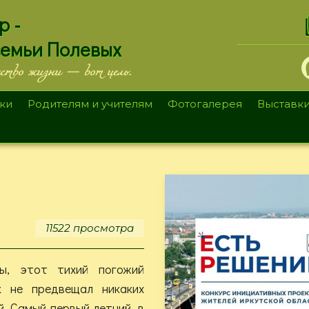
.
р -
семьи Полевых
ество жизни — вот цель.
ки
Родителям и учителям
Фотогалерея
Выставк
11522 просмотра
ы, этот тихий погожий
к не предвещал никаких
. Самый первый летний, в