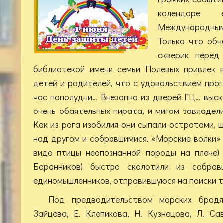
календаре е
Международны
Только что обн
скверик перед
библиотекой имени семьи Полевых привлек 
детей и родителей, что с удовольствием прог
час пополудни… Внезапно из дверей ГЦ… выск
очень обаятельных пирата, и мигом завладел
Как из рога изобилия они сыпали остротами, 
над другом и собравшимися. «Морские волки» 
виде птицы неопознанной породы на плече) 
Баранников) быстро сколотили из собрав
единомышленников, отправившуюся на поиски т
Под предводительством морских бродя
Зайцева, Е. Клепикова, Н. Кузнецова, Л. С