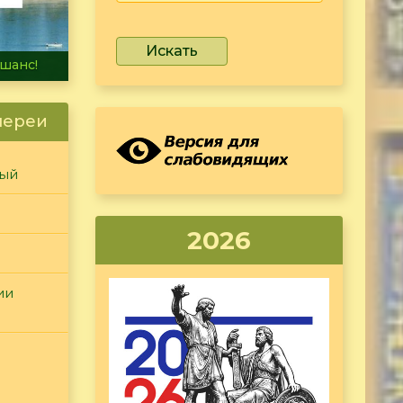
Искать
не тонет
лереи
ный
2026
ии