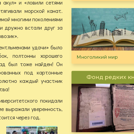
а акул» и «ловили сетями
етягивали морской канат.
имой многими поколениями
ми дружно встали друг за
овозик».
жентльменами удачи» было
ок, полтонны хорошего
Многоликий мир
лад был тоже найден! Он
ированных под картонные
Фонд редких к
солютно каждый участник
тва!
иверситетского покидали
ие выражали уверенность,
оится через год.