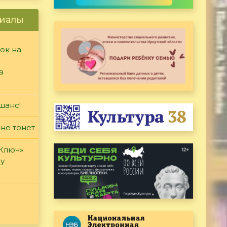
иалы
ок на
а
шанс!
 не тонет
«Ключ»
ду