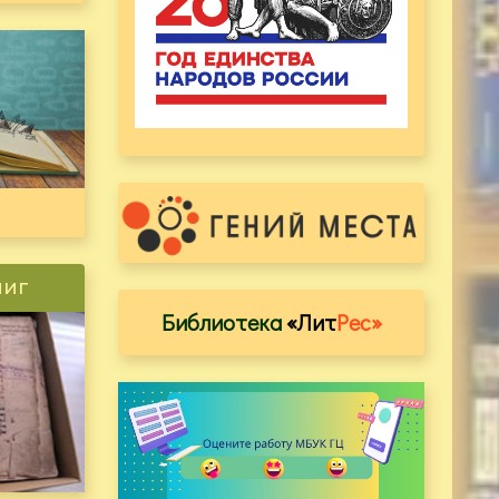
ниг
Библиотека
«Лит
Рес»