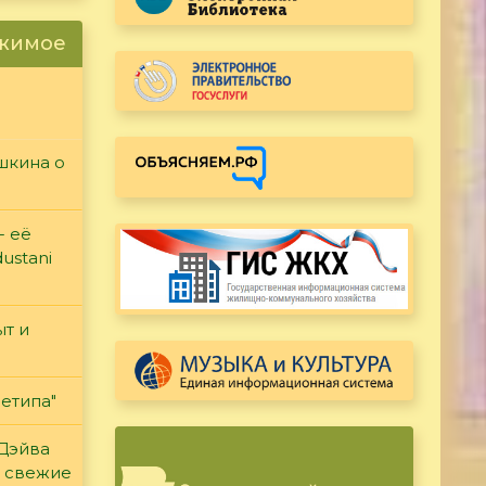
ржимое
ушкина о
- её
ustani
т и
етипа"
 Дэйва
ь свежие