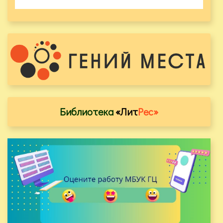
Библиотека
«Лит
Рес»