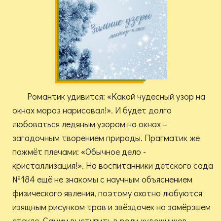
Романтик удивится: «Какой чудесный узор на
окнах мороз нарисовал!». И будет долго
любоваться ледяным узором на окнах –
загадочным творением природы. Прагматик же
пожмёт плечами: «Обычное дело -
кристаллизация!». Но воспитанники детского сада
№184 ещё не знакомы с научным объяснением
физического явления, поэтому охотно любуются
изящным рисунком трав и звёздочек на замёрзшем
стекле. Самим выступить в роли художников