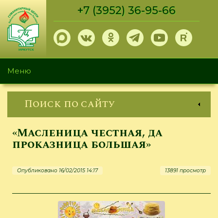
Перейти
+7 (3952) 36-95-66
к
основному
содержанию
Меню
Поиск по сайту
«Масленица честная, да
проказница большая»
Опубликовано 16/02/2015 14:17
13891 просмотр