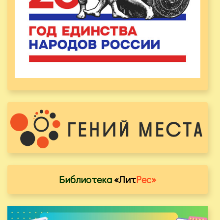
Библиотека
«Лит
Рес»