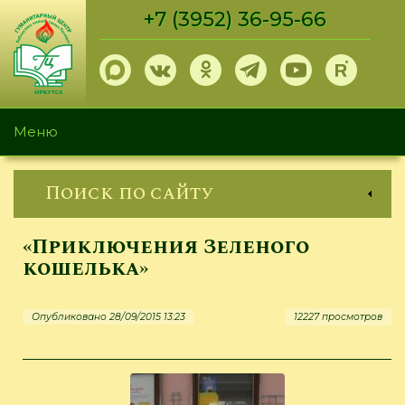
Перейти
+7 (3952) 36-95-66
к
основному
содержанию
Меню
Поиск по сайту
«Приключения Зеленого
кошелька»
Опубликовано 28/09/2015 13:23
12227 просмотров