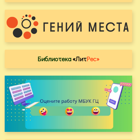
Библиотека
«Лит
Рес»