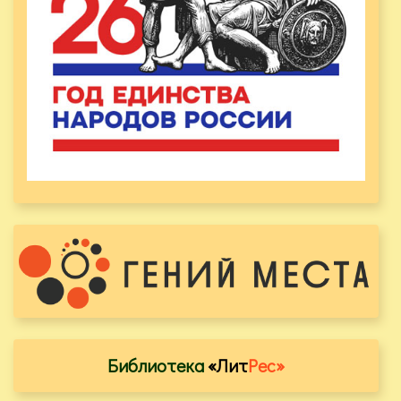
Библиотека
«Лит
Рес»