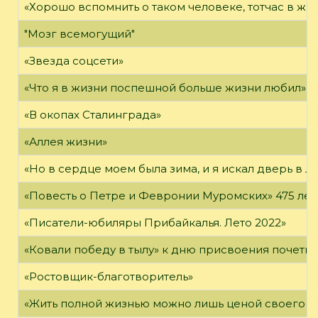
«Хорошо вспомнить о таком человеке, тотчас в жи
"Мозг всемогущий"
«Звезда соцсети»
«Что я в жизни поспешной больше жизни любил»
«В окопах Сталинграда»
«Аллея жизни»
«Но в сердце моем была зима, и я искал дверь в Л
«Повесть о Петре и Февронии Муромских» 475 лет
«Писатели-юбиляры Прибайкалья. Лето 2022»
«Ковали победу в тылу» к дню присвоения почетно
«Ростовщик-благотворитель»
«Жить полной жизнью можно лишь ценой своего «я