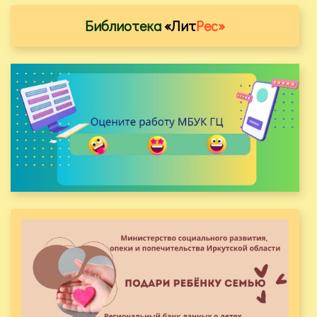
Библиотека
«Лит
Рес»