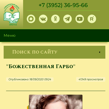
Перейти
+7 (3952) 36-95-66
к
основному
содержанию
Меню
Поиск по сайту
"Божественная Гарбо"
Опубликовано 18/09/2020 09:24
41349 просмотров