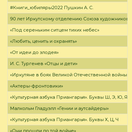
#Книги_юбиляры2022 Пушкин А. С.
90 лет Иркутскому отделению Союза художников 
«Под сереньким ситцем тихих небес»
«Любить, ценить и охранять»
«От идеи до злодея»
И. С. Тургенев «Отцы и дети»
«Иркутяне в боях Великой Отечественной войны»
«Актеры-фронтовики»
«Культурная азбука Приангарья». Буквы Ш, Э, Ю, Я
Малкольм Гладуэлл «Гении и аутсайдеры»
«Культурная азбука Приангарья». Буквы Х, Ц, Ч
«Они прошли по той войне»