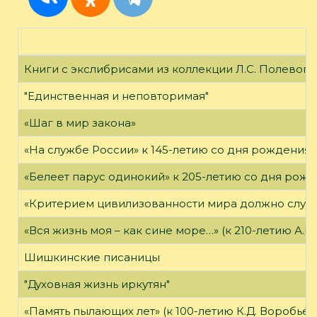
Книги с экслибрисами из коллекции Л.С. Полевого
"Единственная и неповторимая"
«Шаг в мир закона»
«На службе России» к 145-летию со дня рождения А
«Белеет парус одинокий» к 205-летию со дня рож
«Критерием цивилизованности мира должно служ
«Вся жизнь моя – как сине море…» (к 210-летию А.В.
Шишкинские писаницы
"Духовная жизнь иркутян"
«Память пылающих лет» (к 100-летию К.Д. Воробьев