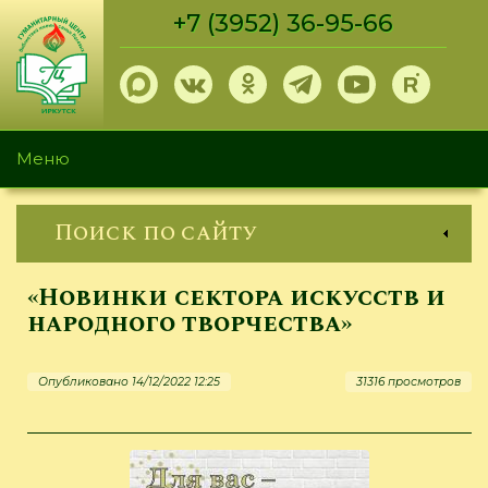
Перейти
+7 (3952) 36-95-66
к
основному
содержанию
Меню
Поиск по сайту
«Новинки сектора искусств и
народного творчества»
Опубликовано 14/12/2022 12:25
31316 просмотров