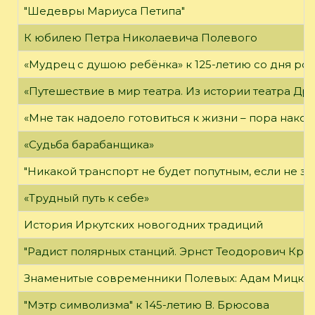
"Шедевры Мариуса Петипа"
К юбилею Петра Николаевича Полевого
«Мудрец с душою ребёнка» к 125-летию со дня ро
«Путешествие в мир театра. Из истории театра Др
«Мне так надоело готовиться к жизни – пора након
«Судьба барабанщика»
"Никакой транспорт не будет попутным, если не зн
«Трудный путь к себе»
История Иркутских новогодних традиций
"Радист полярных станций. Эрнст Теодорович Кре
Знаменитые современники Полевых: Адам Мицке
"Мэтр символизма" к 145-летию В. Брюсова