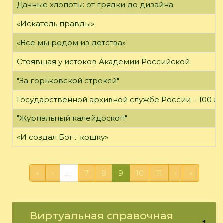
Дачные хлопоты: от грядки до дизайна
«Искатель правды»
«Все мы родом из детства»
Стоявшая у истоков Академии Российской
"За горьковской строкой"
Государственной архивной службе России – 100 ле
"Журнальный калейдоскоп"
«И создал Бог... кошку»
«
‹
…
7
8
9
10
11
›
»
Виртуальная справочная