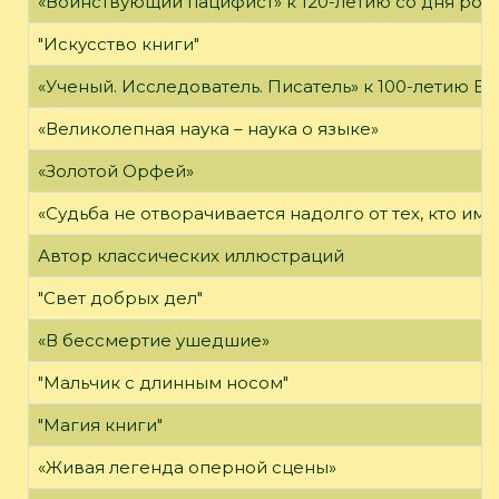
«Воинствующий пацифист» к 120-летию со дня ро
"Искусство книги"
«Ученый. Исследователь. Писатель» к 100-летию Б.
«Великолепная наука – наука о языке»
«Золотой Орфей»
«Судьба не отворачивается надолго от тех, кто им
Автор классических иллюстраций
"Свет добрых дел"
«В бессмертие ушедшие»
"Мальчик с длинным носом"
"Магия книги"
«Живая легенда оперной сцены»