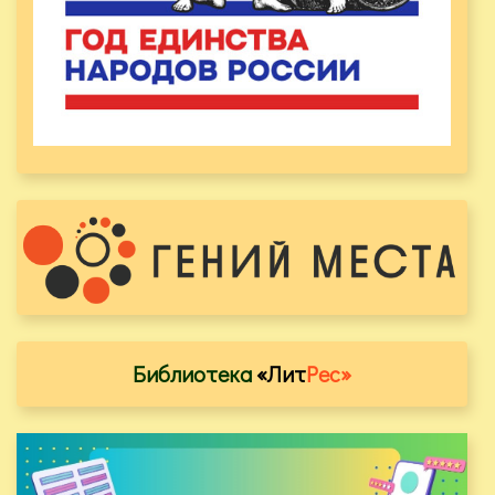
Библиотека
«Лит
Рес»