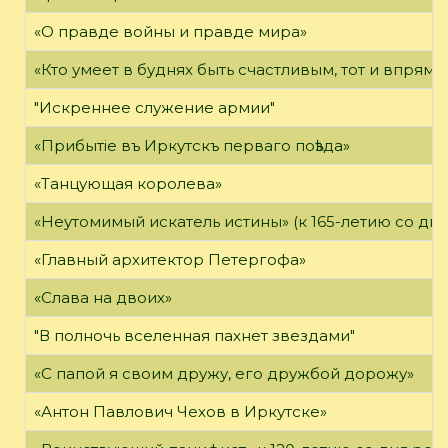
«О правде войны и правде мира»
«Кто умеет в буднях быть счастливым, тот и впрямь
"Искреннее служение армии"
«Прибытie въ Иркутскъ перваго поѣзда»
«Танцующая королева»
«Неутомимый искатель истины» (к 165-летию со дн
«Главный архитектор Петергофа»
«Слава на двоих»
"В полночь вселенная пахнет звездами"
«С папой я своим дружу, его дружбой дорожу»
«Антон Павлович Чехов в Иркутске»