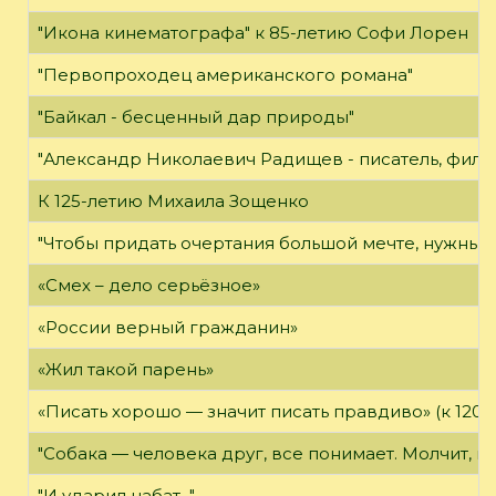
"Икона кинематографа" к 85-летию Софи Лорен
"Первопроходец американского романа"
"Байкал - бесценный дар природы"
"Александр Николаевич Радищев - писатель, филос
К 125-летию Михаила Зощенко
"Чтобы придать очертания большой мечте, нужны 
«Смех – дело серьёзное»
«России верный гражданин»
«Жил такой парень»
«Писать хорошо — значит писать правдиво» (к 120-
"Собака — человека друг, все понимает. Молчит, не
"И ударил набат..."