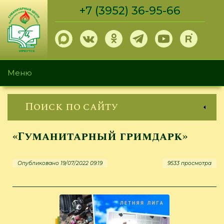
Перейти
+7 (3952) 36-95-66
к
основному
содержанию
Меню
Поиск по сайту
«Гуманитарный гримдарк»
Опубликовано 19/07/2022 09:19
9533 просмотра