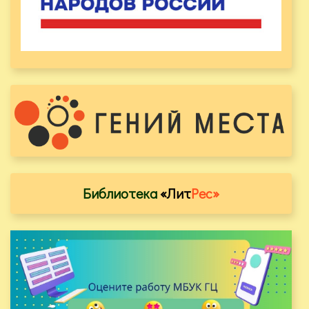
Библиотека
«Лит
Рес»