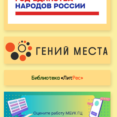
Библиотека
«Лит
Рес»