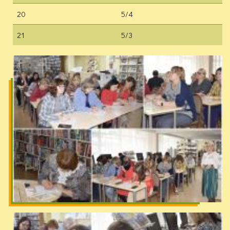
20
5/4
21
5/3