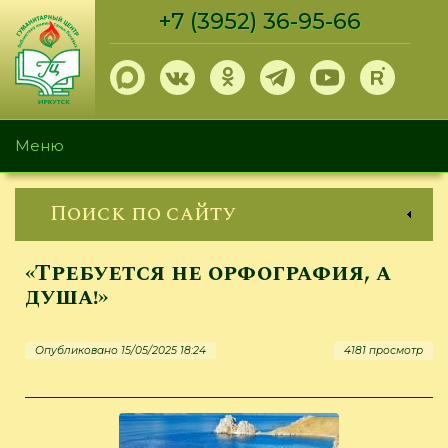
Перейти
+7 (3952) 36-95-66
к
основному
содержанию
Меню
Поиск по сайту
«Требуется не орфография, а
душа!»
Опубликовано 15/05/2025 18:24
4181 просмотр